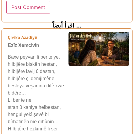
اقرأ أيضاً ...
Çivîka Azadiyê
Ezîz Xemcivîn
Baxê peyvan li ber te ye,
hilbijêre biskên hestan,
hilbijêre lavij û dastan,
hilbijêre çi demjimêr e,
besteya veşartina dilê xwe
bidêre…
Li ber te ne,
stran û kaniya helbestan,
her guliyekî şevê bi
bîrhatinên me dihûnin…
Hilbijêre hezkirinê li ser