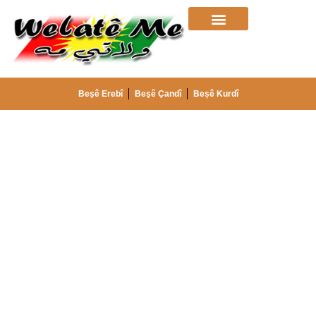
Beşê Erebî
Beşê Çandî
Beșê Kurdî