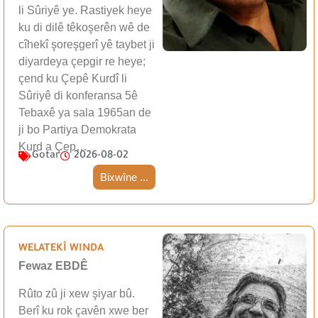
li Sûriyê ye. Rastiyek heye
ku di dilê têkoşerên wê de
cîhekî şoreşgerî yê taybet ji
diyardeya çepgir re heye;
çend ku Çepê Kurdî li
Sûriyê di konferansa 5ê
Tebaxê ya sala 1965an de
ji bo Partiya Demokrata
Kurd a Çep…
Gotar
2026-08-02
Bixwîne ...
WELATEKÎ WINDA
Fewaz EBDÊ
Rûto zû ji xew şiyar bû.
Berî ku rok çavên xwe ber