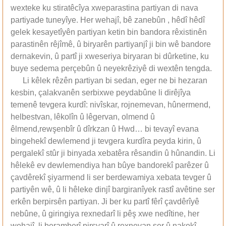
wexteke ku stiratêcîya xweparastina partiyan di nava
partiyade tuneyîye. Her wehajî, bê zanebûn , hêdî hêdî
gelek kesayetîyên partiyan ketin bin bandora rêxistinên
parastinên rêjîmê, û biryarên partiyanjî ji bin wê bandore
dernakevin, û partî ji xweseriya biryaran bi dûrketine, ku
buye sedema perçebûn û neyekrêziyê di wextên tengda.
Li kêlek rêzên partiyan bi sedan, eger ne bi hezaran
kesbin, çalakvanên serbixwe peydabûne li dirêjîya
temenê tevgera kurdî: nivîskar, rojnemevan, hûnermend,
helbestvan, lêkolîn û lêgervan, olmend û
êlmend,rewşenbîr û dîrkzan û Hwd… bi tevayî evana
bingehekî dewlemend ji tevgera kurdîra peyda kirin, û
pergalekî stûr ji binyada xebatêra rêsandin û hûnandin. Li
hêlekê ev dewlemendiya han bûye bandorekî parêzer û
çavdêrekî şiyarmend li ser berdewamiya xebata tevger û
partiyên wê, û li hêleke dinjî bargiranîyek rastî avêtine ser
erkên berpirsên partiyan. Ji ber ku partî fêrî çavdêrîyê
nebûne, û giringiya rexnedarî li pêş xwe nedîtine, her
wehajî, li beramberî pirsyarî û rexneyan şer û nakokî