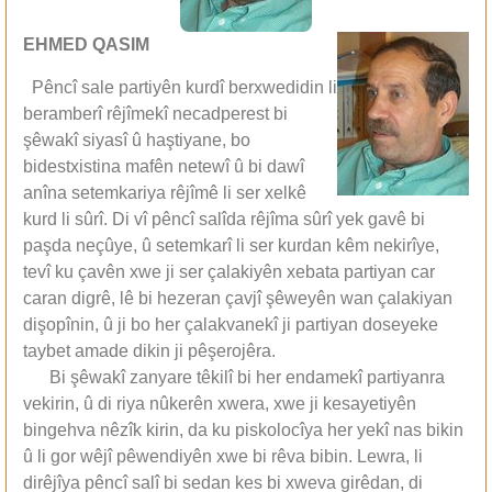
EHMED QASIM
Pêncî sale partiyên kurdî berxwedidin li
beramberî rêjîmekî necadperest bi
şêwakî siyasî û haştiyane, bo
bidestxistina mafên netewî û bi dawî
anîna setemkariya rêjîmê li ser xelkê
kurd li sûrî. Di vî pêncî salîda rêjîma sûrî yek gavê bi
paşda neçûye, û setemkarî li ser kurdan kêm nekirîye,
tevî ku çavên xwe ji ser çalakiyên xebata partiyan car
caran digrê, lê bi hezeran çavjî şêweyên wan çalakiyan
dişopînin, û ji bo her çalakvanekî ji partiyan doseyeke
taybet amade dikin ji pêşerojêra.
Bi şêwakî zanyare têkilî bi her endamekî partiyanra
vekirin, û di riya nûkerên xwera, xwe ji kesayetiyên
bingehva nêzîk kirin, da ku piskolocîya her yekî nas bikin
û li gor wêjî pêwendiyên xwe bi rêva bibin. Lewra, li
dirêjîya pêncî salî bi sedan kes bi xweva girêdan, di