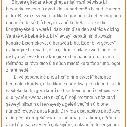
Biryara girêdana kongireya niştîmanî pêwiste bi
biryareke xweser û azad, da ku berhemên bi sûd jê werin
girtin. Bi van şêweyên radikal û partperest qet em naghên
encamên bi sûd, û heryek zanê ku heta careke din
kongireyeke din werê li darxistin dîsa deh sal têda dicing.
Yanî tê wê babetê ku, bi vî awayî xebatê hin dixwazin
kongire bisernekevê, û beravêtî bibê. Eger bi vî şêweyî
ev kongire bi rêva biçe, kî çi dibêje bila ê xwe bibêje, lê
rastiya wê ewe ku ev kongire di bin bandora parastina
rêjîmêda bi rêva dice û ti sûda miletê kurd têda tune, eger
zirarê nedê.
Li vê şopandinê pirsa herî giring ewe: kî berpirse ji
ber mafên kurdva, û kî dikanê nûnertiya pirsa kurd bikê di
wexteke ku tevgera kurdî ne liserheve û nejî serbixweye
di biryarên xweda. Ne bi çûk, û nejî mezintirîn hêz bi vî
şêweyî nikanin di rewayetiya gelêrî veçînin û bibne
nûnerê rewayê pirsa kurdî. Di virda disa rastiya pirsê xwe
didê pêş bi rengekî rewa, ku nûnera pirsa kurdî, nêrînin
azad û pirsa xweser û çalakiyên çalakvanên li ser şiqam