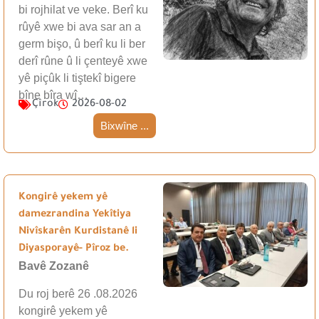
bi rojhilat ve veke. Berî ku
rûyê xwe bi ava sar an a
germ bişo, û berî ku li ber
derî rûne û li çenteyê xwe
yê piçûk li tiştekî bigere
bîne bîra wî…
Çîrok
2026-08-02
Bixwîne ...
Kongirê yekem yê
damezrandina Yekîtiya
Nivîskarên Kurdistanê li
Diyasporayê- Pîroz be.
Bavê Zozanê
Du roj berê 26 .08.2026
kongirê yekem yê