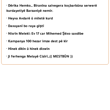
· Dêrika Hemko… Bîranîna salvegera koçbarbûna serwerê
kurdayetiyê Barzaniyê nemir.
· Heyva Avdarê û miletê kurd
· Daxuyanî bo raya giştî
· Nisrîn Melekî: Ev 17 car Mihemed Şêxo saxdibe
· Kampanya 100 hezar imze dest pê kir
· Hinek dikin û hinek dixwin
· Ji ferhenga Melayê Cizîrî…(( MESTBÛN ))