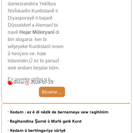
damezrandina Yekîtiya
Nivîskarên Kurdistanê li
Diyasporayê li bajarê
Dûsseldorf a Alemanî bi
navê
Hejar Mûkiryanî
di
bin slogana -ber bi
wêjeyeke Kurdistanî resen
û hevçerx ve- hate
lidarxistin.Û ez bi şanazî
wek endam beşdar bûm.
Ev gaveke girîng e ji…
Gotar
2026-07-29
Bixwîne ...
· Xedam : ez ê di nêzîk de bernameya xew ragihînim
· Ragihandina Şamê û Mafê gelê Kurd
· Xedam û berhingariya sûriyê