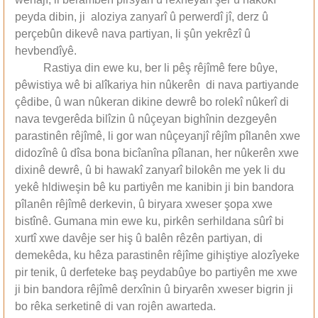
peyda dibin, ji aloziya zanyarî û perwerdî jî, derz û
perçebûn dikevê nava partiyan, li şûn yekrêzî û
hevbendîyê.
Rastiya din ewe ku, ber li pêş rêjîmê fere bûye,
pêwistiya wê bi alîkariya hin nûkerên di nava partiyande
çêdibe, û wan nûkeran dikine dewrê bo rolekî nûkerî di
nava tevgerêda bilîzin û nûçeyan bighînin dezgeyên
parastinên rêjîmê, li gor wan nûçeyanjî rêjîm pîlanên xwe
didozînê û dîsa bona bicîanîna pîlanan, her nûkerên xwe
dixinê dewrê, û bi hawakî zanyarî bilokên me yek li du
yekê hldiweşin bê ku partiyên me kanibin ji bin bandora
pîlanên rêjîmê derkevin, û biryara xweser şopa xwe
bistînê. Gumana min ewe ku, pirkên serhildana sûrî bi
xurtî xwe davêje ser hiş û balên rêzên partiyan, di
demekêda, ku hêza parastinên rêjîme gihiştiye alozîyeke
pir tenik, û derfeteke baş peydabûye bo partiyên me xwe
ji bin bandora rêjîmê derxînin û biryarên xweser bigrin ji
bo rêka serketinê di van rojên awarteda.