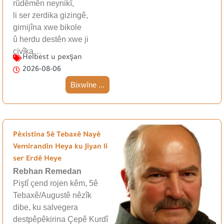
rûdêmên neynikî,
li ser zerdika gizingê,
girnijîna xwe bikole
û herdu destên xwe ji
çivîka…
Helbest u pexşan
2026-08-06
Bixwîne ...
Pêxistina 5ê Tebaxê Nayê
Vemirandin Heya ku Jiyan li
ser Erdê Heye
Rebhan Remedan
Piştî çend rojen kêm, 5ê
Tebaxê/Augustê nêzîk
dibe, ku salvegera
destpêpêkirina Çepê Kurdî