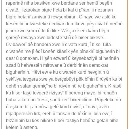
raperînê niha basikên xwe berdane ser hemû beşên
civatê, ji zarokan bigre heta bi kal û pîran, ji nezanan
bigre hetanî zaniyar û rewşenbîran. Gihaye wê astê ku
kesên bi helwesteke nediyar derdikeve pêş civat û nerînê
ji ber xwe şerm û fedî dike. Wê çaxê em karin bêjin
şoreşê rewaya xwe bidest xist û dê biser bikeve.
Ev bawerî dê bandora xwe li civata kurd jî bike. Bila
ciwanên me jî êdî konên kilasîk yên pînekirî biguherin bi
qesr û qonaxan. Hişên ezwerî û keysebaziyê bi nerînên
azad û helwestên mirovane û derbirînên demokrat
biguherînin. Hêvî ew e ku ciwanên kurd hevgirtin û
yekîtiya tevgera xwe ya berçebûyî pêk bînin û rûyên ku bi
dehên salan qermiçîne bi rûyên nû re biguherînin. Kirasê
ku li ser laşê tevgerê riziyayî û bêreng maye, bi rengên
buhara kurdan ”kesk, sor û zer” bixemilînin. Rûpeleke nû
û eşkere bi çarenûsa gelê kurd nivîsî, di nav çavên
nijadperesên tirk, ereb û farisan de lêxînin, bila ew jî
bizanibin ku kes nikare li ber rastiya hebûna gelan bibe
kelem û asteng.