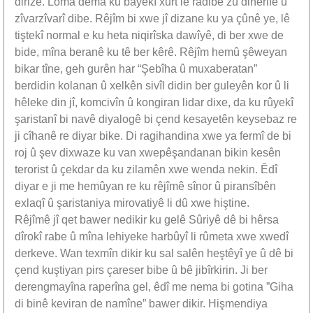
dirize. Loma dema ku bayekî xurt lê radibe zû diherife û
zîvarzîvarî dibe. Rêjîm bi xwe jî dizane ku ya çûnê ye, lê
tiştekî normal e ku heta niqirîska dawîyê, di ber xwe de
bide, mîna beranê ku tê ber kêrê. Rêjîm hemû şêweyan
bikar tîne, geh gurên har “Şebîha û muxaberatan”
berdidin kolanan û xelkên sivîl didin ber guleyên kor û li
hêleke din jî, komcivîn û kongiran lidar dixe, da ku rûyekî
şaristanî bi navê diyalogê bi çend kesayetên keysebaz re
ji cîhanê re diyar bike. Di ragihandina xwe ya fermî de bi
roj û şev dixwaze ku van xwepêşandanan bikin kesên
terorist û çekdar da ku zilamên xwe wenda nekin. Êdî
diyar e ji me hemûyan re ku rêjîmê sînor û piransîbên
exlaqî û şaristaniya mirovatiyê li dû xwe hiştine.
Rêjîmê jî qet bawer nedikir ku gelê Sûriyê dê bi hêrsa
dîrokî rabe û mîna lehiyeke harbûyî li rûmeta xwe xwedî
derkeve. Wan texmîn dikir ku sal salên heştêyî ye û dê bi
çend kuştiyan pirs çareser bibe û bê jibîrkirin. Ji ber
derengmayîna raperîna gel, êdî me nema bi gotina ”Giha
di binê keviran de namîne” bawer dikir. Hişmendiya