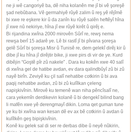
ne ji wê cangoriyê ba, dê niha kolanên me jî bi vê şoreşê
şad nebûbana. Vê germahiyê rûyê zalim û reş yê rêjîmê
bi xwe re eşkere kir û da zanîn ku rûyê salên heftêyî hîna
jî xwe nû nekiriye, hîna jî ew rûyê kirêt û qirêj e.
Bi rijandina xwîna 2000 mirovên Sûrî re, rewş nema
rewşa berî 15 adarê ye. Lê bi rastî jî bi pîvana şoreşa
gelê Sûrî bi şoreşa Misr û Tunisê re, dem gelekî dirêj kir û
dibe jî ku hîna jî dirêjtir bike, ji xwe pirs di vir de ye. Kurd
dibêjin “Goştê pîr zû nakele” . Dara ku kokên xwe 40 salî
di xwîna gel de hatibe avdan, ev dara qalindbûyî zû bi zû
nayê birîn. Zeviyê ku çil salî nehatibe cotkirin û bi ava
paqij nehatibe avdan, zû bi zû kulîlkan çeleng
napişkivînin. Mirovê ku temenê wan niha pêncîsalî ne,
cara yekemîn derdikevin kolanê û bi dengekî bilind bang
li mafên xwe yê derengmayî dikin. Loma qet guman tune
ye ku bi xwîna wan kesan dê ev ax bê cotkirin û avdan û
kulîlkên geş bipişkivînin.
Konê ku gelek sal di ser re derbas dibe û neyê nûkirin,