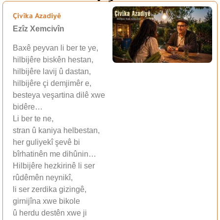
Çivîka Azadiyê
Ezîz Xemcivîn
Baxê peyvan li ber te ye,
hilbijêre biskên hestan,
hilbijêre lavij û dastan,
hilbijêre çi demjimêr e,
besteya veşartina dilê xwe
bidêre…
Li ber te ne,
stran û kaniya helbestan,
her guliyekî şevê bi
bîrhatinên me dihûnin…
Hilbijêre hezkirinê li ser
rûdêmên neynikî,
li ser zerdika gizingê,
girnijîna xwe bikole
û herdu destên xwe ji