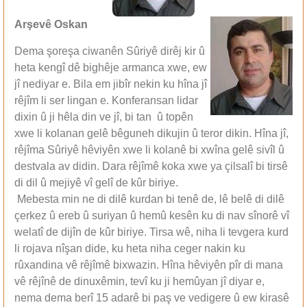
Arşevê Oskan
Dema şoreşa ciwanên Sûriyê dirêj kir û
heta kengî dê bighêje armanca xwe, ew
jî nediyar e. Bila em jibîr nekin ku hîna jî
rêjîm li ser lingan e. Konferansan lidar
dixin û ji hêla din ve jî, bi tan û topên
xwe li kolanan gelê bêguneh dikujin û teror dikin. Hîna jî,
rêjîma Sûriyê hêviyên xwe li kolanê bi xwîna gelê sivîl û
destvala av didin. Dara rêjîmê koka xwe ya çilsalî bi tirsê
di dil û mejiyê vî gelî de kûr biriye.
Mebesta min ne di dilê kurdan bi tenê de, lê belê di dilê
çerkez û ereb û suriyan û hemû kesên ku di nav sînorê vî
welatî de dijîn de kûr biriye. Tirsa wê, niha li tevgera kurd
li rojava nîşan dide, ku heta niha ceger nakin ku
rûxandina vê rêjîmê bixwazin. Hîna hêviyên pîr di mana
vê rêjînê de dinuxêmin, tevî ku ji hemûyan jî diyar e,
nema dema berî 15 adarê bi paş ve vedigere û ew kirasê