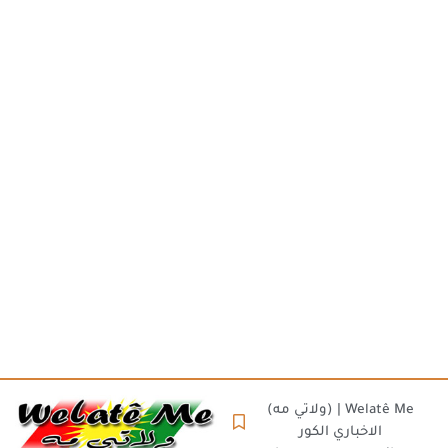
(ولاتي مه) | Welatê Me
الاخباري الكور