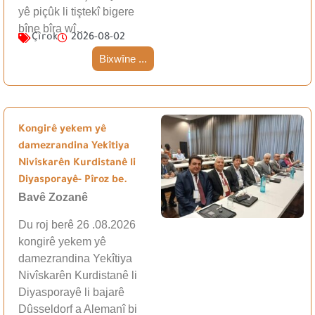
yê piçûk li tiştekî bigere
bîne bîra wî…
Çîrok
2026-08-02
Bixwîne ...
Kongirê yekem yê
damezrandina Yekîtiya
Nivîskarên Kurdistanê li
Diyasporayê- Pîroz be.
Bavê Zozanê
Du roj berê 26 .08.2026
kongirê yekem yê
damezrandina Yekîtiya
Nivîskarên Kurdistanê li
Diyasporayê li bajarê
Dûsseldorf a Alemanî bi