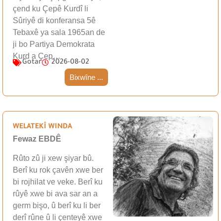
çend ku Çepê Kurdî li
Sûriyê di konferansa 5ê
Tebaxê ya sala 1965an de
ji bo Partiya Demokrata
Kurd a Çep…
Gotar
2026-08-02
Bixwîne ...
WELATEKÎ WINDA
Fewaz EBDÊ
Rûto zû ji xew şiyar bû.
Berî ku rok çavên xwe ber
bi rojhilat ve veke. Berî ku
rûyê xwe bi ava sar an a
germ bişo, û berî ku li ber
derî rûne û li çenteyê xwe