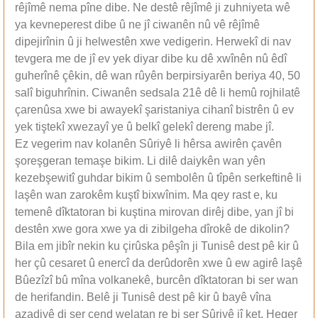
rêjîmê nema pîne dibe. Ne destê rêjîmê ji zuhniyeta wê
ya kevneperest dibe û ne jî ciwanên nû vê rêjîmê
dipejirînin û ji helwestên xwe vedigerin. Herwekî di nav
tevgera me de jî ev yek diyar dibe ku dê xwînên nû êdî
guherînê çêkin, dê wan rûyên berpirsiyarên beriya 40, 50
salî biguhrînin. Ciwanên sedsala 21ê dê li hemû rojhilatê
çarenûsa xwe bi awayekî şaristaniya cihanî bistrên û ev
yek tiştekî xwezayî ye û belkî gelekî dereng mabe jî.
Ez vegerim nav kolanên Sûriyê li hêrsa awirên çavên
şoreşgeran temaşe bikim. Li dilê daiykên wan yên
kezebşewitî guhdar bikim û sembolên û tîpên serkeftinê li
laşên wan zarokêm kuştî bixwînim. Ma qey rast e, ku
temenê dîktatoran bi kuştina mirovan dirêj dibe, yan jî bi
destên xwe gora xwe ya di zibilgeha dîrokê de dikolin?
Bila em jibîr nekin ku çirûska pêşîn ji Tunisê dest pê kir û
her çû cesaret û enercî da derûdorên xwe û ew agirê laşê
Bûezîzî bû mîna volkanekê, burcên dîktatoran bi ser wan
de herifandin. Belê ji Tunisê dest pê kir û bayê vîna
azadiyê di ser çend welatan re bi ser Sûriyê jî ket. Heger