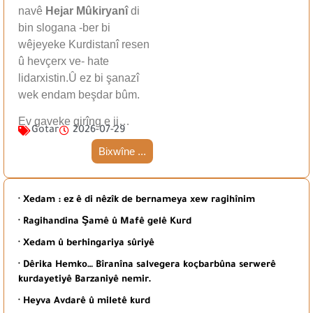
navê
Hejar Mûkiryanî
di
bin slogana -ber bi
wêjeyeke Kurdistanî resen
û hevçerx ve- hate
lidarxistin.Û ez bi şanazî
wek endam beşdar bûm.
Ev gaveke girîng e ji…
Gotar
2026-07-29
Bixwîne ...
· Xedam : ez ê di nêzîk de bernameya xew ragihînim
· Ragihandina Şamê û Mafê gelê Kurd
· Xedam û berhingariya sûriyê
· Dêrika Hemko… Bîranîna salvegera koçbarbûna serwerê
kurdayetiyê Barzaniyê nemir.
· Heyva Avdarê û miletê kurd