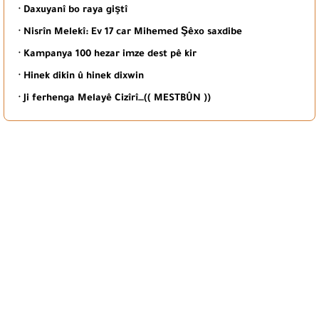
· Daxuyanî bo raya giştî
· Nisrîn Melekî: Ev 17 car Mihemed Şêxo saxdibe
· Kampanya 100 hezar imze dest pê kir
· Hinek dikin û hinek dixwin
· Ji ferhenga Melayê Cizîrî…(( MESTBÛN ))