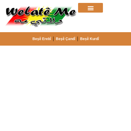
Beşê Erebî
Beşê Çandî
Beșê Kurdî