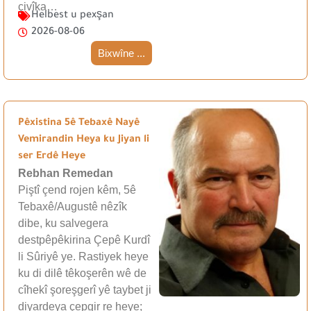
çivîka…
Helbest u pexşan
2026-08-06
Bixwîne ...
Pêxistina 5ê Tebaxê Nayê
Vemirandin Heya ku Jiyan li
ser Erdê Heye
Rebhan Remedan
Piştî çend rojen kêm, 5ê
Tebaxê/Augustê nêzîk
dibe, ku salvegera
destpêpêkirina Çepê Kurdî
li Sûriyê ye. Rastiyek heye
ku di dilê têkoşerên wê de
cîhekî şoreşgerî yê taybet ji
diyardeya çepgir re heye;