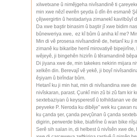
xilwetxane û nimêjgeha nivîsandinê ti çareyeke
min xwe nêzî ewrên şeyda û dîn ên esmanê Şêxê
çêjwergirtin û hestadariya zimanekî kavilbûyî de
Da xwe baştir binasim û baştir jî xwe bidim na
bûneweriya xwe, ez kî bûm û aniha kî me? Min b
Min di vê prosesa nivîsandinê de, hetanî ku ji m
zimanê ku bikaribe hemî mirovatiyê bipejirîne, 
wêjeyê, ji bingehên hizirîn û têramandinê bêpa
Di jiyana xwe de, min takekes nekirin mijara n
xelkên din. Berevajî vê yekê, ji boyî nivîsand
êşiyam û birîndar bûm.
Hetanî ku ji min hat, min di nivîsandina xwe de,
nivîskaran, parast. Çunkî min zû bi zû fam kir 
sextebaziyan û keysperestî û tolhildanan ve deh
peyveke P. Neroda ku dibêje” wek ku çawan nan j
ku çanda şer, çanda pevçûnan û çanda sextebaza
digirin, perwerde bike, biafirîne û wan bike nîş
Serê sih salan in, di helbest û nivîsên xwe de,
xwe di çarçeweya zeftkirina rastiyê û pirsên 