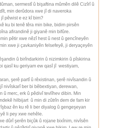
dûman, sermestî û bişaftina mûmên dilê Cizîrî û
ît, min derûdora xwe jî di naveroka
 jî pêwist e ez kî bim?
ê ku bi tenê têra min bike, bidim pirsên
na afirandinê ji giyanê min bifûre.
 û min pêtir xwe nêzî hest û nest û gencîneyên
 min xwe ji çavkaniyên felsefeyê, ji deryaçeyên
ndin û birîndarkirin û nizimkirin û pîskirina
 bi qasî ku geriyam ew qasî jî westiyam,
ran, şerê partî û rêxistinan, şerê nivîsandin û
î nivîskarî ber bi bêbextiyan, derewan,
 û merc, erk û pêdivî tevlîhev dibin. Min
dekê hilbijart û min di zûtrîn dem de fam kir
rîşbaz ên ku rê li ber diyalog û gengeşeyan
iyê li pey xwe nehêle.
we dûrî şerên biçûk û rojane bixînim, nivîsên
tir û nêzîktirî giyanê xwe bikim. Lew re min