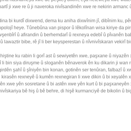
 partî ji xwe re û ji naveroka nivîsandinên xwe re nekirin armanc
ina bi kurdî dixwend, dema ku aniha dixwînim jî, dibînim ku, pê
opolojî heye. Tûnebûna van pispor û lêkolînan wisa kiriye da pir
wşenbîrî û afirandin û berhemdarî û rexneya edebî û pîvanên bab
 û lawaztir bibe, rê jî li ber keysperestan û nîvnivîskaran vekir
 hiştine ku rabin li gorî ast û sewiyetên xwe, paşxane û niyazê
î li bin siya diruşme û sloganên bênaverok ên ku dikarin ji wan 
şagirdên şahî û şîniyên bin konan, gotinên ser tenûran, falbazî û
 kirasên rexneyê û kumên rexnegiran li xwe dikin û bi xeyalên x
 xwe yên sosretane û bi astên xwe yên kurt û bi paşxaneyên xwe 
ivîskariya bê hiş û bê behre, di hişê kurmanciyê de bikolin û biç