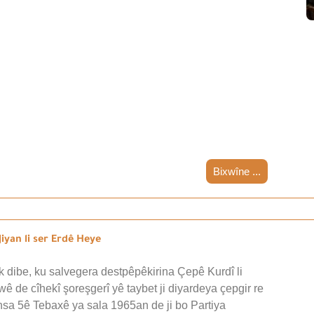
Bixwîne ...
iyan li ser Erdê Heye
 dibe, ku salvegera destpêpêkirina Çepê Kurdî li
wê de cîhekî şoreşgerî yê taybet ji diyardeya çepgir re
nsa 5ê Tebaxê ya sala 1965an de ji bo Partiya