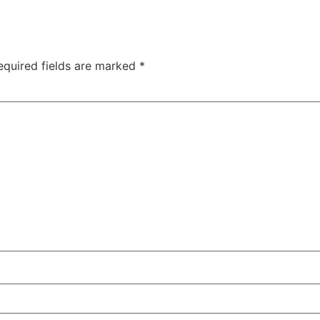
equired fields are marked
*