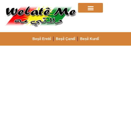
Beşê Erebî
Beşê Çandî
Beșê Kurdî