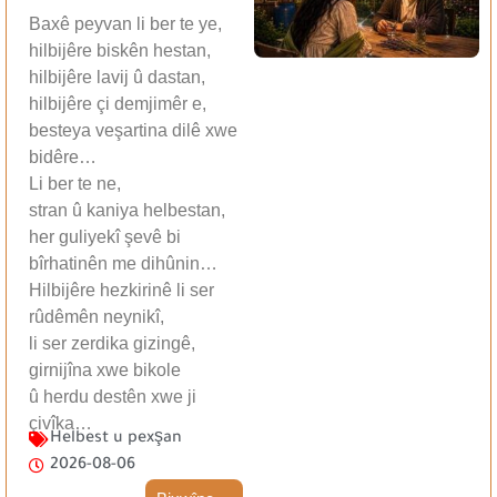
Baxê peyvan li ber te ye,
hilbijêre biskên hestan,
hilbijêre lavij û dastan,
hilbijêre çi demjimêr e,
besteya veşartina dilê xwe
bidêre…
Li ber te ne,
stran û kaniya helbestan,
her guliyekî şevê bi
bîrhatinên me dihûnin…
Hilbijêre hezkirinê li ser
rûdêmên neynikî,
li ser zerdika gizingê,
girnijîna xwe bikole
û herdu destên xwe ji
çivîka…
Helbest u pexşan
2026-08-06