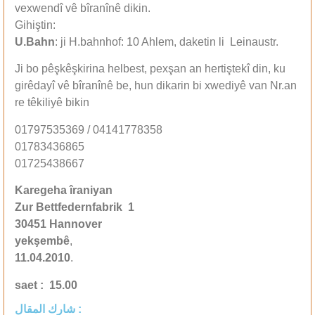
vexwendî vê bîranînê dikin.
Gihiştin:
U.Bahn
: ji H.bahnhof: 10 Ahlem, daketin li Leinaustr.
Ji bo pêşkêşkirina helbest, pexşan an hertiştekî din, ku
girêdayî vê bîranînê be, hun dikarin bi xwediyê van Nr.an
re têkiliyê bikin
01797535369 / 04141778358
01783436865
01725438667
Karegeha îraniyan
Zur Bettfedernfabrik 1
30451 Hannover
yekşembê
,
11.04.2010
.
saet : 15.00
شارك المقال :