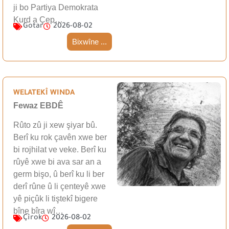
ji bo Partiya Demokrata
Kurd a Çep…
Gotar
2026-08-02
Bixwîne ...
WELATEKÎ WINDA
Fewaz EBDÊ
Rûto zû ji xew şiyar bû.
Berî ku rok çavên xwe ber
bi rojhilat ve veke. Berî ku
rûyê xwe bi ava sar an a
germ bişo, û berî ku li ber
derî rûne û li çenteyê xwe
yê piçûk li tiştekî bigere
bîne bîra wî…
Çîrok
2026-08-02