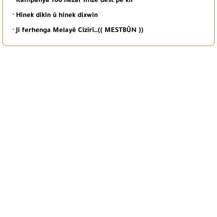
· Kampanya 100 hezar imze dest pê kir
· Hinek dikin û hinek dixwin
· Ji ferhenga Melayê Cizîrî…(( MESTBÛN ))