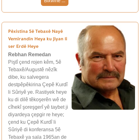
Bixwîne ...
Pêxistina 5ê Tebaxê Nayê
Vemirandin Heya ku Jiyan li
ser Erdê Heye
Rebhan Remedan
Piştî çend rojen kêm, 5ê
Tebaxê/Augustê nêzîk
dibe, ku salvegera
destpêpêkirina Çepê Kurdî
li Sûriyê ye. Rastiyek heye
ku di dilê têkoşerên wê de
cîhekî şoreşgerî yê taybet ji
diyardeya çepgir re heye;
çend ku Çepê Kurdî li
Sûriyê di konferansa 5ê
Tebaxê ya sala 1965an de