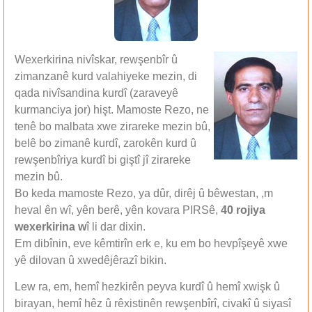
Wexerkirina nivîskar, rewşenbîr û
zimanzanê kurd valahiyeke mezin, di
qada nivîsandina kurdî (zaraveyê
kurmanciya jor) hişt. Mamoste Rezo, ne
tenê bo malbata xwe zirareke mezin bû,
belê bo zimanê kurdî, zarokên kurd û
rewşenbîriya kurdî bi giştî jî zirareke
mezin bû.
Bo keda mamoste Rezo, ya dûr, dirêj û bêwestan, ,m
heval ên wî, yên berê, yên kovara PIRSê,
40 rojiya
wexerkirina w
î li dar dixin.
Em dibînin, eve kêmtirîn erk e, ku em bo hevpîşeyê xwe
yê dilovan û xwedêjêrazî bikin.
Lew ra, em, hemî hezkirên peyva kurdî û hemî xwişk û
birayan, hemî hêz û rêxistinên rewşenbîrî, civakî û siyasî