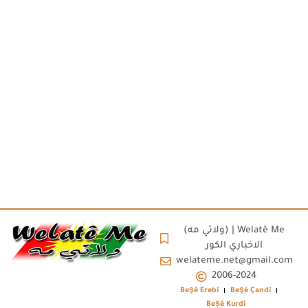
(ولاتي مه) | Welatê Me
الاخباري الكور
welateme.net@gmail.com
2006-2024
Beşê Erebî
Beşê Çandî
Beșê Kurdî