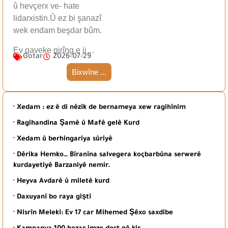
û hevçerx ve- hate
lidarxistin.Û ez bi şanazî
wek endam beşdar bûm.
Ev gaveke girîng e ji…
Gotar
2026-07-29
Bixwîne ...
· Xedam : ez ê di nêzîk de bernameya xew ragihînim
· Ragihandina Şamê û Mafê gelê Kurd
· Xedam û berhingariya sûriyê
· Dêrika Hemko… Bîranîna salvegera koçbarbûna serwerê
kurdayetiyê Barzaniyê nemir.
· Heyva Avdarê û miletê kurd
· Daxuyanî bo raya giştî
· Nisrîn Melekî: Ev 17 car Mihemed Şêxo saxdibe