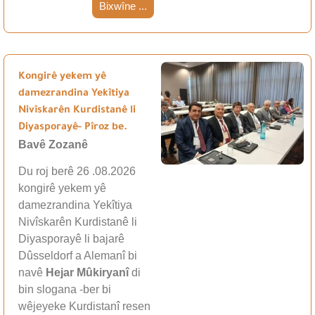
Bixwîne ...
Kongirê yekem yê
damezrandina Yekîtiya
Nivîskarên Kurdistanê li
Diyasporayê- Pîroz be.
Bavê Zozanê
Du roj berê 26 .08.2026
kongirê yekem yê
damezrandina Yekîtiya
Nivîskarên Kurdistanê li
Diyasporayê li bajarê
Dûsseldorf a Alemanî bi
navê
Hejar Mûkiryanî
di
bin slogana -ber bi
wêjeyeke Kurdistanî resen