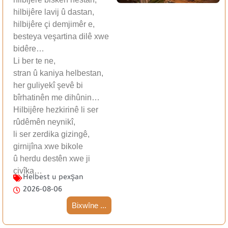
hilbijêre lavij û dastan,
hilbijêre çi demjimêr e,
besteya veşartina dilê xwe
bidêre…
Li ber te ne,
stran û kaniya helbestan,
her guliyekî şevê bi
bîrhatinên me dihûnin…
Hilbijêre hezkirinê li ser
rûdêmên neynikî,
li ser zerdika gizingê,
girnijîna xwe bikole
û herdu destên xwe ji
çivîka…
Helbest u pexşan
2026-08-06
Bixwîne ...