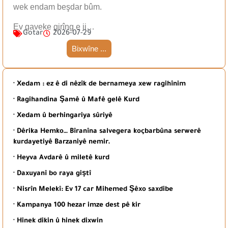
wek endam beşdar bûm.
Ev gaveke girîng e ji…
Gotar
2026-07-29
Bixwîne ...
· Xedam : ez ê di nêzîk de bernameya xew ragihînim
· Ragihandina Şamê û Mafê gelê Kurd
· Xedam û berhingariya sûriyê
· Dêrika Hemko… Bîranîna salvegera koçbarbûna serwerê
kurdayetiyê Barzaniyê nemir.
· Heyva Avdarê û miletê kurd
· Daxuyanî bo raya giştî
· Nisrîn Melekî: Ev 17 car Mihemed Şêxo saxdibe
· Kampanya 100 hezar imze dest pê kir
· Hinek dikin û hinek dixwin