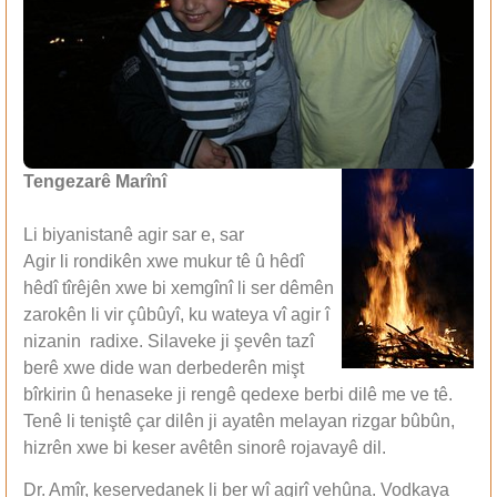
Tengezarê Marînî
Li biyanistanê agir sar e, sar
Agir li rondikên xwe mukur tê û hêdî
hêdî tîrêjên xwe bi xemgînî li ser dêmên
zarokên li vir çûbûyî, ku wateya vî agir î
nizanin radixe. Silaveke ji şevên tazî
berê xwe dide wan derbederên mişt
bîrkirin û henaseke ji rengê qedexe berbi dilê me ve tê.
Tenê li teniştê çar dilên ji ayatên melayan rizgar bûbûn,
hizrên xwe bi keser avêtên sinorê rojavayê dil.
Dr. Amîr, keservedanek li ber wî agirî vehûna. Vodkaya