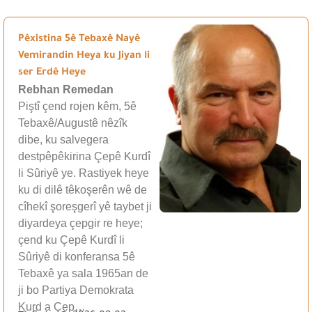
Pêxistina 5ê Tebaxê Nayê
Vemirandin Heya ku Jiyan li
ser Erdê Heye
Rebhan Remedan
Piştî çend rojen kêm, 5ê
Tebaxê/Augustê nêzîk
dibe, ku salvegera
destpêpêkirina Çepê Kurdî
li Sûriyê ye. Rastiyek heye
ku di dilê têkoşerên wê de
cîhekî şoreşgerî yê taybet ji
diyardeya çepgir re heye;
çend ku Çepê Kurdî li
Sûriyê di konferansa 5ê
Tebaxê ya sala 1965an de
ji bo Partiya Demokrata
Kurd a Çep…