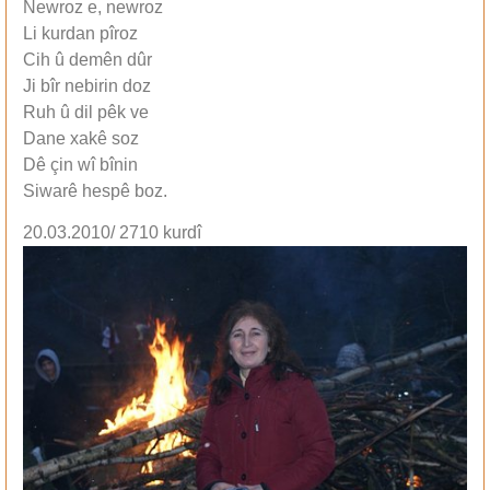
Newroz e, newroz
Li kurdan pîroz
Cih û demên dûr
Ji bîr nebirin doz
Ruh û dil pêk ve
Dane xakê soz
Dê çin wî bînin
Siwarê hespê boz.
20.03.2010/ 2710 kurdî