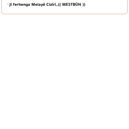
· Ji ferhenga Melayê Cizîrî…(( MESTBÛN ))