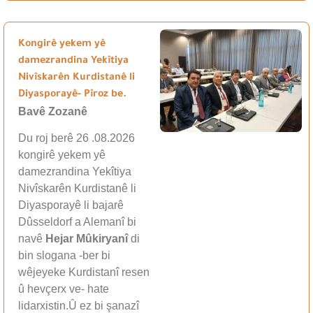
Kongirê yekem yê
damezrandina Yekîtiya
Nivîskarên Kurdistanê li
Diyasporayê- Pîroz be.
Bavê Zozanê
Du roj berê 26 .08.2026
kongirê yekem yê
damezrandina Yekîtiya
Nivîskarên Kurdistanê li
Diyasporayê li bajarê
Dûsseldorf a Alemanî bi
navê
Hejar Mûkiryanî
di
bin slogana -ber bi
wêjeyeke Kurdistanî resen
û hevçerx ve- hate
lidarxistin.Û ez bi şanazî