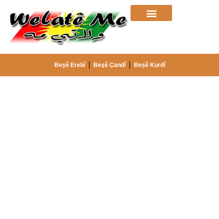
Beşê Erebî
Beşê Çandî
Beșê Kurdî