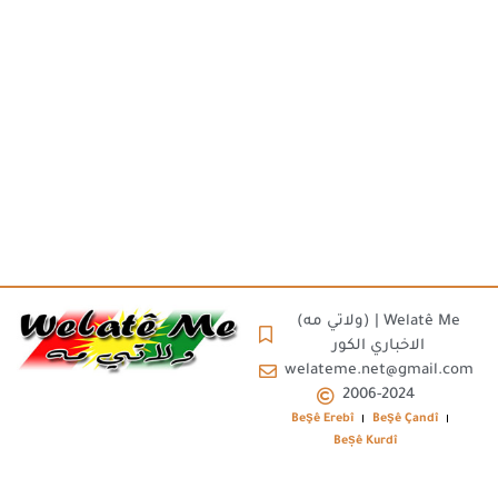
(ولاتي مه) | Welatê Me
الاخباري الكور
welateme.net@gmail.com
2006-2024
Beşê Erebî
Beşê Çandî
Beșê Kurdî