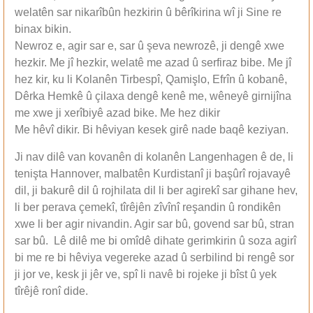
welatên sar nikarîbûn hezkirin û bêrîkirina wî ji Sine re
binax bikin.
Newroz e, agir sar e, sar û şeva newrozê, ji dengê xwe
hezkir. Me jî hezkir, welatê me azad û serfiraz bibe. Me jî
hez kir, ku li Kolanên Tirbespî, Qamişlo, Efrîn û kobanê,
Dêrka Hemkê û çilaxa dengê kenê me, wêneyê girnijîna
me xwe ji xerîbiyê azad bike. Me hez dikir
Me hêvî dikir. Bi hêviyan kesek girê nade baqê keziyan.
Ji nav dilê van kovanên di kolanên Langenhagen ê de, li
tenişta Hannover, malbatên Kurdistanî ji başûrî rojavayê
dil, ji bakurê dil û rojhilata dil li ber agirekî sar gihane hev,
li ber perava çemekî, tîrêjên zîvînî reşandin û rondikên
xwe li ber agir nivandin. Agir sar bû, govend sar bû, stran
sar bû. Lê dilê me bi omîdê dihate gerimkirin û soza agirî
bi me re bi hêviya vegereke azad û serbilind bi rengê sor
ji jor ve, kesk ji jêr ve, spî li navê bi rojeke ji bîst û yek
tîrêjê ronî dide.