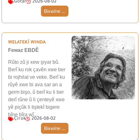
Gotar
2026-08-02
Bixwîne ...
WELATEKÎ WINDA
Fewaz EBDÊ
Rûto zû ji xew şiyar bû.
Berî ku rok çavên xwe ber
bi rojhilat ve veke. Berî ku
rûyê xwe bi ava sar an a
germ bişo, û berî ku li ber
derî rûne û li çenteyê xwe
yê piçûk li tiştekî bigere
bîne bîra wî…
Çîrok
2026-08-02
Bixwîne ...