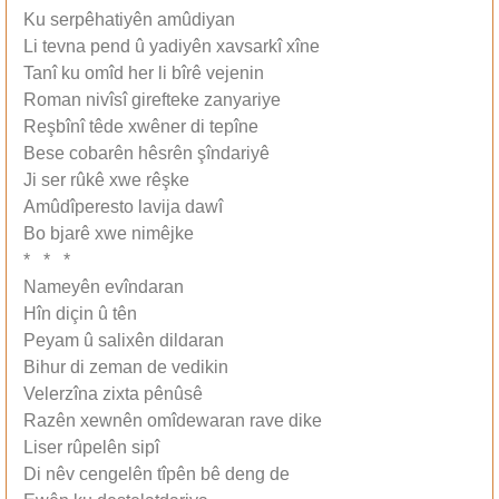
Ku serpêhatiyên amûdiyan
Li tevna pend û yadiyên xavsarkî xîne
Tanî ku omîd her li bîrê vejenin
Roman nivîsî girefteke zanyariye
Reşbînî têde xwêner di tepîne
Bese cobarên hêsrên şîndariyê
Ji ser rûkê xwe rêşke
Amûdîperesto lavija dawî
Bo bjarê xwe nimêjke
* * *
Nameyên evîndaran
Hîn diçin û tên
Peyam û salixên dildaran
Bihur di zeman de vedikin
Velerzîna zixta pênûsê
Razên xewnên omîdewaran rave dike
Liser rûpelên sipî
Di nêv cengelên tîpên bê deng de