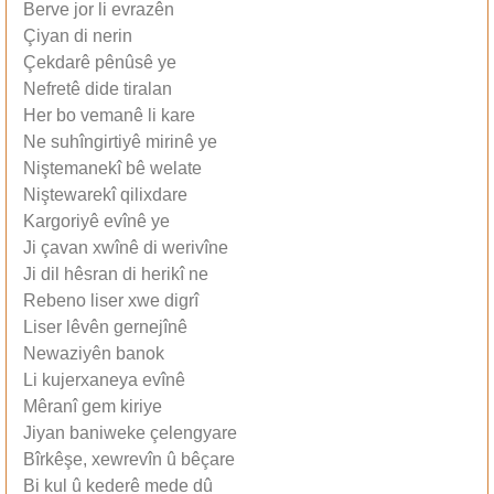
Berve jor li evrazên
Çiyan di nerin
Çekdarê pênûsê ye
Nefretê dide tiralan
Her bo vemanê li kare
Ne suhîngirtiyê mirinê ye
Niştemanekî bê welate
Niştewarekî qilixdare
Kargoriyê evînê ye
Ji çavan xwînê di werivîne
Ji dil hêsran di herikî ne
Rebeno liser xwe digrî
Liser lêvên gernejînê
Newaziyên banok
Li kujerxaneya evînê
Mêranî gem kiriye
Jiyan baniweke çelengyare
Bîrkêşe, xewrevîn û bêçare
Bi kul û kederê mede dû