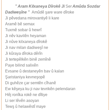
” Aram Kilxaneya Dîrokê Ji
Ser
Amûda Sozdar
Dadiweşîne ”
Amûdê şare ware dîroke
Ji pêvedana mirovantiyê li kare
Aramê bê semax
Tuxmê sobar û hewrî
Ji nêv kavilên heyaman
Ji nûve kilxaneya dîrokê
Ji nav milan dadiweşî ne
Ji kûraya dîroka dêrîn
Ji tertepêlkên binê zemînê
Paye bilind salixên
Evsane û destaneyên bav û kalan
Şaristaniya kevneşopê
Di guhêze çar semtên cîhanê
Ew kêşeya ku ji nav tevrikên pelendaran
Hêj ronîka rokê ne dîtiye
Li ser lêvên asoyan
Tewş û helawêstî maye