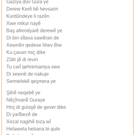
Gaziya dûv Gura ye
Derew Kerê bê hevsarin
Kurdûndeye li razên
Xwe mikur nayê
Baş afrendyarê derewê ye
Di bin sîtava sawêran de
Xewnên qedexe lihev tîne
Ku çavan miç dike
Zûtir jê di revin
Tu carî qehremaniya xwe
Di xewnê de nakuje
Sermelekê qeşmera ye
Şêrê neqebê ye
Nêçîrvanê Guraye
Hirç di gulaşê de gever dike
Di yarîbezê de
Xezal nagihê toza wî
Helawela hebana bi qule