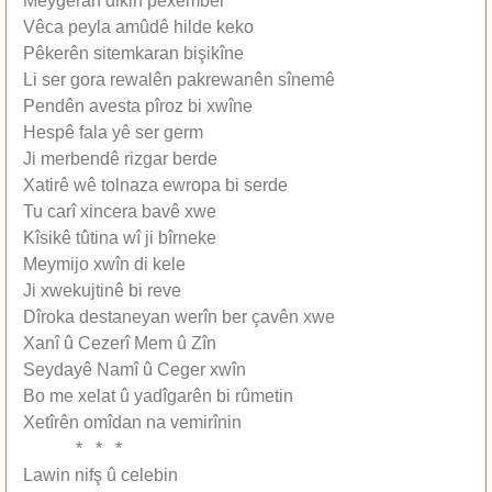
Meygeran dikin pêxember
Vêca peyla amûdê hilde keko
Pêkerên sitemkaran bişikîne
Li ser gora rewalên pakrewanên sînemê
Pendên avesta pîroz bi xwîne
Hespê fala yê ser germ
Ji merbendê rizgar berde
Xatirê wê tolnaza ewropa bi serde
Tu carî xincera bavê xwe
Kîsikê tûtina wî ji bîrneke
Meymijo xwîn di kele
Ji xwekujtinê bi reve
Dîroka destaneyan werîn ber çavên xwe
Xanî û Cezerî Mem û Zîn
Seydayê Namî û Ceger xwîn
Bo me xelat û yadîgarên bi rûmetin
Xetîrên omîdan na vemirînin
* * *
Lawin nifş û celebin