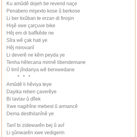
Ku amûdê dojeh be revend naçe
Penabero mişexto kose û berkose
Li ber tixûban te erzan di firoşin
Hişê xwe çarçuve bike
Hêj em di bafîkêde ne
Sîra wê çak hati ye
Hêj mirovanî
Li deverê ne kêm peyda ye
Tenha hêlecana mirinê libendemane
Û timî jîndariya wê berxwedane
* * *
Amûdê li hêviya teye
Dayika reben çaverêye
Bi lavlav û dîlek
Xwe nagihîne mebest û armancê
Dema desthilanînê ye
Tanî bi zidewarên bej û avî
Li şûnwarên xwe vedigerin