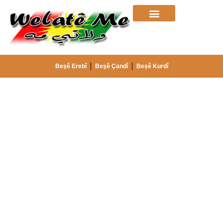
Beşê Erebî
Beşê Çandî
Beșê Kurdî