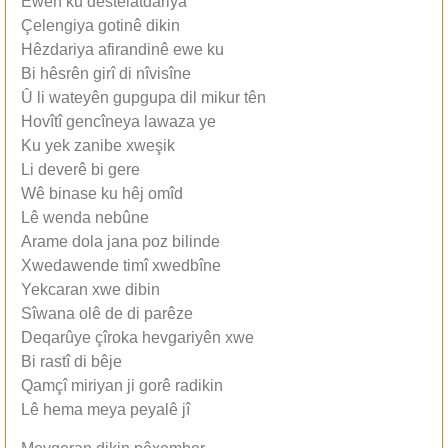
Ewên ku destelatdariya
Çelengiya gotinê dikin
Hêzdariya afirandinê ewe ku
Bi hêsrên girî di nîvisîne
Û li wateyên gupgupa dil mikur tên
Hovîtî gencîneya lawaza ye
Ku yek zanibe xweşik
Li deverê bi gere
Wê binase ku hêj omîd
Lê wenda nebûne
Arame dola jana poz bilinde
Xwedawende timî xwedbîne
Yekcaran xwe dibin
Sîwana olê de di parêze
Deqarûye çîroka hevgariyên xwe
Bi rastî di bêje
Qamçî miriyan ji gorê radikin
Lê hema meya peyalê jî