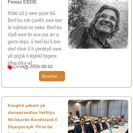
Fewaz EBDÊ
Rûto zû ji xew şiyar bû.
Berî ku rok çavên xwe ber
bi rojhilat ve veke. Berî ku
rûyê xwe bi ava sar an a
germ bişo, û berî ku li ber
derî rûne û li çenteyê xwe
yê piçûk li tiştekî bigere
bîne bîra wî…
Çîrok
2026-08-02
Bixwîne ...
Kongirê yekem yê
damezrandina Yekîtiya
Nivîskarên Kurdistanê li
Diyasporayê- Pîroz be.