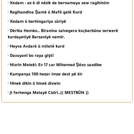
· Xedam : ez ê di nêzîk de bernameya xew ragihînim
· Ragihandina Şamê û Mafê gelê Kurd
· Xedam û berhingariya sûriyê
· Dêrika Hemko… Bîranîna salvegera koçbarbûna serwerê
kurdayetiyê Barzaniyê nemir.
· Heyva Avdarê û miletê kurd
· Daxuyanî bo raya giştî
· Nisrîn Melekî: Ev 17 car Mihemed Şêxo saxdibe
· Kampanya 100 hezar imze dest pê kir
· Hinek dikin û hinek dixwin
· Ji ferhenga Melayê Cizîrî…(( MESTBÛN ))