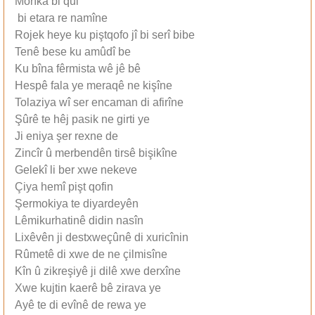
Morîka bi qul
bi etara re namîne
Rojek heye ku piştqofo jî bi serî bibe
Tenê bese ku amûdî be
Ku bîna fêrmista wê jê bê
Hespê fala ye meraqê ne kişîne
Tolaziya wî ser encaman di afirîne
Şûrê te hêj pasik ne girti ye
Ji eniya şer rexne de
Zincîr û merbendên tirsê bişikîne
Gelekî li ber xwe nekeve
Çiya hemî pişt qofin
Şermokiya te diyardeyên
Lêmikurhatinê didin nasîn
Lixêvên ji destxweçûnê di xuricînin
Rûmetê di xwe de ne çilmisîne
Kîn û zikreşiyê ji dilê xwe derxîne
Xwe kujtin kaerê bê zirava ye
Ayê te di evînê de rewa ye