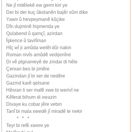
Ne jî mitêlekê ew germ kiri ye
Der bi der kuç ûkolanên bajêr xûm dike
Yawir û hevpeymanê kûçike
Dîn dujminê hişmenda ye
Qulabend û qamçî, azirdan
Îşkence û tavilîman
Hîç wî ji amûda welêt dûr nakin
Roman nivîs amûdê vedijenîne
Di vê plgnameyê de zindar di hêle
Çerxan bes bi jimêre
Gazindan jî bi ser de nedêre
Gazind karê qelsane
Hêsran li ser mafê xwe bi werivî ne
Kêferat bihurn di xwazin
Divaye ku cobar jêre vebin
Tanî bi mala xwedê jî miradê te nekir
* * *
Teyr bi refê xwere ye