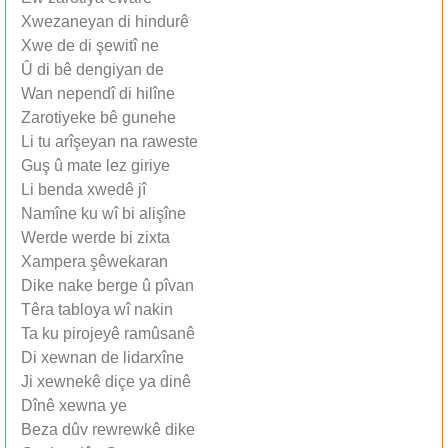
Xwezaneyan di hindurê
Xwe de di şewitî ne
Û di bê dengiyan de
Wan nependî di hilîne
Zarotiyeke bê gunehe
Li tu arîşeyan na raweste
Guş û mate lez giriye
Li benda xwedê jî
Namîne ku wî bi alişîne
Werde werde bi zixta
Xampera şêwekaran
Dike nake berge û pîvan
Têra tabloya wî nakin
Ta ku pirojeyê ramûsanê
Di xewnan de lidarxîne
Ji xewnekê diçe ya dinê
Dînê xewna ye
Beza dûv rewrewkê dike