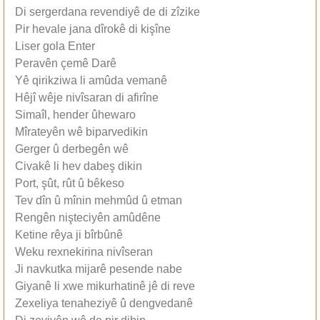
Di sergerdana revendiyê de di zîzike
Pir hevale jana dîrokê di kişîne
Liser gola Enter
Peravên çemê Darê
Yê qirikziwa li amûda vemanê
Hêjî wêje nivîsaran di afirîne
Simaîl, hender ûhewaro
Mîrateyên wê biparvedikin
Gerger û derbegên wê
Civakê li hev dabeş dikin
Port, şût, rût û bêkeso
Tev dîn û mînin mehmûd û etman
Rengên nişteciyên amûdêne
Ketine rêya ji bîrbûnê
Weku rexnekirina nivîseran
Ji navkutka mijarê pesende nabe
Giyanê li xwe mikurhatinê jê di reve
Zexeliya tenaheziyê û dengvedanê