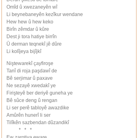
Omîd û xwezaneyên wî
Li beynebaneyên kezîkur wendane
Hew hew û hew keko
Birîn zêmdar û kûre
Dest ji tora hatiye birrîn
Û derman teqnekî jê dûre
Li kolîjeya bijîjkî
Niştewarekî çayfiroşe
Tanî di roja paşdawî de
Bê serjimar û paxave
Ne sezayê xwedakî ye
Firişteyê ber deriyê guneha ye
Bê sûce deng û rengan
Li ser perê tabloyê awazdike
Amûrên hunerî li ser
Tilîkên sazbendan dûzandikî
* * *
Ew zarotiya eware