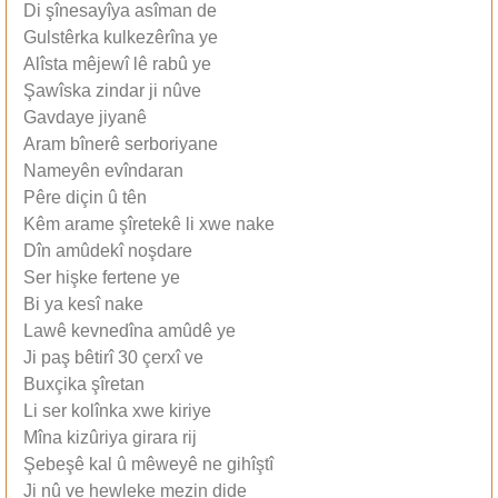
Di şînesayîya asîman de
Gulstêrka kulkezêrîna ye
Alîsta mêjewî lê rabû ye
Şawîska zindar ji nûve
Gavdaye jiyanê
Aram bînerê serboriyane
Nameyên evîndaran
Pêre diçin û tên
Kêm arame şîretekê li xwe nake
Dîn amûdekî noşdare
Ser hişke fertene ye
Bi ya kesî nake
Lawê kevnedîna amûdê ye
Ji paş bêtirî 30 çerxî ve
Buxçika şîretan
Li ser kolînka xwe kiriye
Mîna kizûriya girara rij
Şebeşê kal û mêweyê ne gihîştî
Ji nû ve hewleke mezin dide