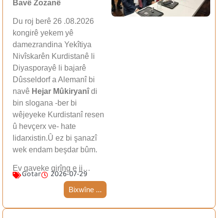
Bavê Zozanê
Du roj berê 26 .08.2026
kongirê yekem yê
damezrandina Yekîtiya
Nivîskarên Kurdistanê li
Diyasporayê li bajarê
Dûsseldorf a Alemanî bi
navê
Hejar Mûkiryanî
di
bin slogana -ber bi
wêjeyeke Kurdistanî resen
û hevçerx ve- hate
lidarxistin.Û ez bi şanazî
wek endam beşdar bûm.
Ev gaveke girîng e ji…
Gotar
2026-07-29
Bixwîne ...