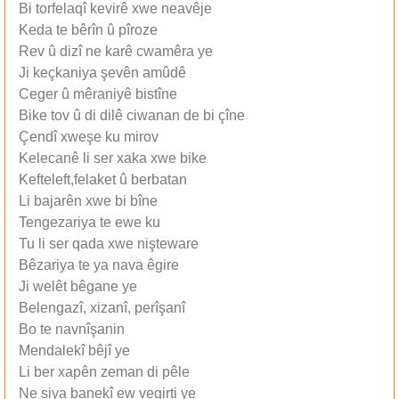
Bi torfelaqî kevirê xwe neavêje
Keda te bêrîn û pîroze
Rev û dizî ne karê cwamêra ye
Ji keçkaniya şevên amûdê
Ceger û mêraniyê bistîne
Bike tov û di dilê ciwanan de bi çîne
Çendî xweşe ku mirov
Kelecanê li ser xaka xwe bike
Kefteleft,felaket û berbatan
Li bajarên xwe bi bîne
Tengezariya te ewe ku
Tu li ser qada xwe nişteware
Bêzariya te ya nava êgire
Ji welêt bêgane ye
Belengazî, xizanî, perîşanî
Bo te navnîşanin
Mendalekî bêjî ye
Li ber xapên zeman di pêle
Ne siya banekî ew vegirti ye