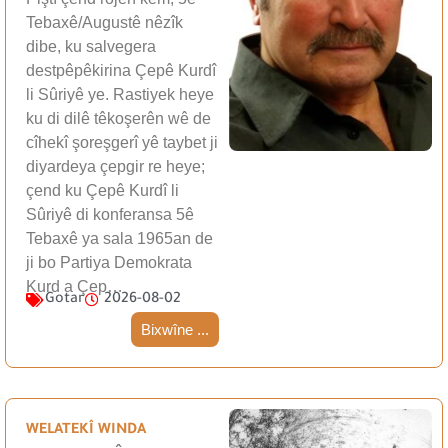
Tebaxê/Augustê nêzîk
dibe, ku salvegera
destpêpêkirina Çepê Kurdî
li Sûriyê ye. Rastiyek heye
ku di dilê têkoşerên wê de
cîhekî şoreşgerî yê taybet ji
diyardeya çepgir re heye;
çend ku Çepê Kurdî li
Sûriyê di konferansa 5ê
Tebaxê ya sala 1965an de
ji bo Partiya Demokrata
Kurd a Çep…
Gotar
2026-08-02
Bixwîne ...
WELATEKÎ WINDA