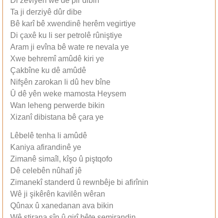
Di zeviyên wê de pir dibin
Ta ji derziyê dûr dibe
Bê karî bê xwendinê herêm vegirtiye
Di çaxê ku li ser petrolê rûniştiye
Aram ji evîna bê wate re nevala ye
Xwe behremî amûdê kiri ye
Çakbîne ku dê amûdê
Nifşên zarokan li dû hev bîne
Û dê yên weke mamosta Heysem
Wan leheng perwerde bikin
Xizanî dibistana bê çara ye
Lêbelê tenha li amûdê
Kaniya afirandinê ye
Zimanê simaîl, kîşo û piştqofo
Dê celebên nûhatî jê
Zimanekî standerd û rewnbêje bi afirînin
Wê ji şikêrên kavilên wêran
Qûnax û xanedanan ava bikin
Wê stirana şîn û girî bête şemirandin