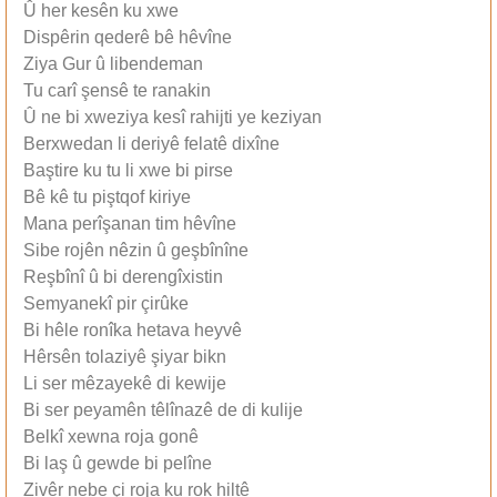
Û her kesên ku xwe
Dispêrin qederê bê hêvîne
Ziya Gur û libendeman
Tu carî şensê te ranakin
Û ne bi xweziya kesî rahijti ye keziyan
Berxwedan li deriyê felatê dixîne
Baştire ku tu li xwe bi pirse
Bê kê tu piştqof kiriye
Mana perîşanan tim hêvîne
Sibe rojên nêzin û geşbînîne
Reşbînî û bi derengîxistin
Semyanekî pir çirûke
Bi hêle ronîka hetava heyvê
Hêrsên tolaziyê şiyar bikn
Li ser mêzayekê di kewije
Bi ser peyamên têlînazê de di kulije
Belkî xewna roja gonê
Bi laş û gewde bi pelîne
Zivêr nebe çi roja ku rok hiltê