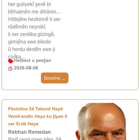
her guliyekî şevê bi
bîrhatinên me dihûnin…
Hilbijêre hezkirinê li ser
rûdêmên neynikî,
li ser zerdika gizingê,
girnijîna xwe bikole
û herdu destên xwe ji
çivîka…
Helbest u pexşan
2026-08-06
Bixwîne ...
Pêxistina 5ê Tebaxê Nayê
Vemirandin Heya ku Jiyan li
ser Erdê Heye
Rebhan Remedan
Piştî çend rojen kêm, 5ê