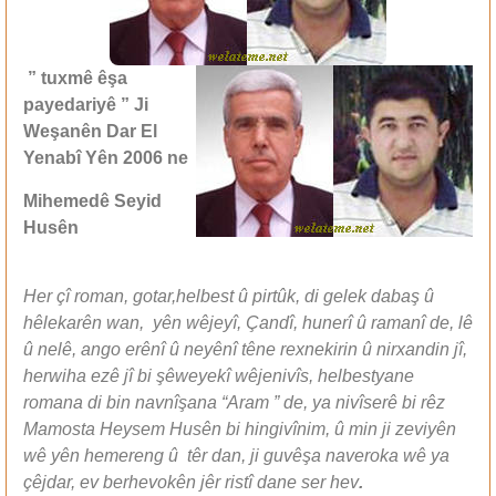
” tuxmê êşa
payedariyê ” Ji
Weşanên Dar El
Yenabî Yên 2006 ne
Mihemedê Seyid
Husên
Her çî roman, gotar,helbest û pirtûk, di gelek dabaş û
hêlekarên wan, yên wêjeyî,
Çandî, hunerî û ramanî de, lê
û nelê, ango erênî û neyênî têne rexnekirin û nirxandin jî,
herwiha ezê jî bi şêweyekî wêjenivîs, helbestyane
romana di bin navnîşana “Aram ” de, ya nivîserê bi rêz
Mamosta Heysem Husên bi hingivînim, û min ji zeviyên
wê yên hemereng û têr dan, ji guvêşa naveroka wê ya
çêjdar, ev berhevokên jêr ristî dane ser hev
.