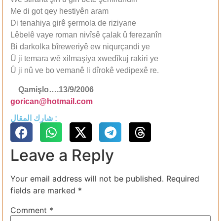
Me di got qey hestiyên aram
Di tenahiya girê şermola de riziyane
Lêbelê vaye roman nivîsê çalak û ferezanîn
Bi darkolka bîreweriyê ew niqurçandi ye
Û ji temara wê xilmaşiya xwedîkuj rakiri ye
Û ji nû ve bo vemanê li dîrokê vedipexê re.
Qamişlo….13/9/2006
gorican@hotmail.com
شارك المقال :
Leave a Reply
Your email address will not be published.
Required
fields are marked
*
Comment
*