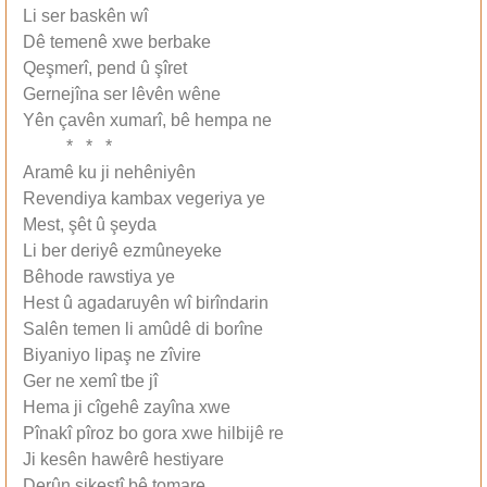
Li ser baskên wî
Dê temenê xwe berbake
Qeşmerî, pend û şîret
Gernejîna ser lêvên wêne
Yên çavên xumarî, bê hempa ne
* * *
Aramê ku ji nehêniyên
Revendiya kambax vegeriya ye
Mest, şêt û şeyda
Li ber deriyê ezmûneyeke
Bêhode rawstiya ye
Hest û agadaruyên wî birîndarin
Salên temen li amûdê di borîne
Biyaniyo lipaş ne zîvire
Ger ne xemî tbe jî
Hema ji cîgehê zayîna xwe
Pînakî pîroz bo gora xwe hilbijê re
Ji kesên hawêrê hestiyare
Derûn şikestî bê tomare