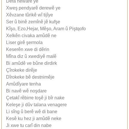
Defa hewarê ye
Xweş pendyarê derewê ye
Xêvzane tûrikê wî tijîye
Ser û binê zemînê jê kufşe
Kîşo, Ezo,Hejar, Mêşo, Aram û Piştqofo
Xelkên civaka amûdê ne
Liser girê şermola
Keserên xwe di dêrin
Mîna diz û xwediyê malê
Bi amûdê ve bûne dirdirk
Çîrokeke dirêje
Dîrokeke bê destnimêje
Amûdîyare tenha
Bi navê wê noşdare
Çetakî rêbirre toşê ji bîr nake
Keleşe ji dûv talana venagere
Li sîng û berê wê di bane
Kesê ku hez ji amûdê neke
Ji xwe tu carî din nabe