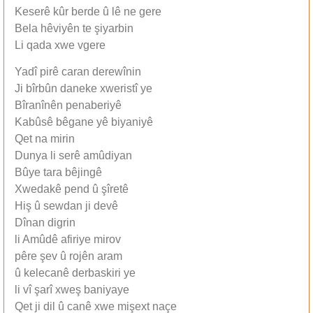
Keserê kûr berde û lê ne gere
Bela hêviyên te şiyarbin
Li qada xwe vgere
Yadî pirê caran derewînin
Ji bîrbûn daneke xweristî ye
Bîranînên penaberiyê
Kabûsê bêgane yê biyaniyê
Qet na mirin
Dunya li serê amûdiyan
Bûye tara bêjingê
Xwedakê pend û şîretê
Hiş û sewdan ji devê
Dînan digrin
li Amûdê afiriye mirov
pêre şev û rojên aram
û kelecanê derbaskiri ye
li vî şarî xweş baniyaye
Qet ji dil û canê xwe mişext naçe