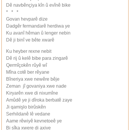
Dê navbênçiya kîn û evînê bike
* * *
Govan hevparê dize
Dadgêr fermandarê herdiwa ye
Ku avanî hêman û lenger nebin
Dê ji binî ve bête xwarê
Ku heyber rexne nebit
Dê rij û kelê bibe para zingarê
Qermîçokên rûyê wî
Mîna cotê ber rêyane
Bîneriya xwe newêre bêje
Zeman jî govaniya xwe nade
Kiryarên xwe di nixumîne
Amûdê ye ji dîroka berbatê zaye
Ji qamişlo birûskên
Serhildanê lê vedane
Aame rêwiyê kevnetoeê ye
Bi sîka xwere di axive