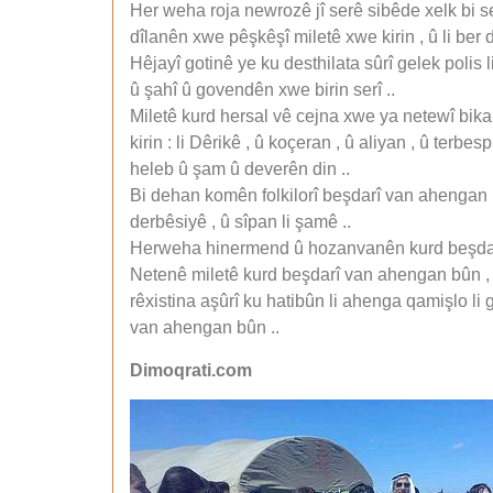
Her weha roja newrozê jî serê sibêde xelk bi se
dîlanên xwe pêşkêşî miletê xwe kirin , û li ber 
Hêjayî gotinê ye ku desthilata sûrî gelek polis 
û şahî û govendên xwe birin serî ..
Miletê kurd hersal vê cejna xwe ya netewî bikar 
kirin : li Dêrikê , û koçeran , û aliyan , û terb
heleb û şam û deverên din ..
Bi dehan komên folkilorî beşdarî van ahengan 
derbêsiyê , û sîpan li şamê ..
Herweha hinermend û hozanvanên kurd beşdarî
Netenê miletê kurd beşdarî van ahengan bûn , 
rêxistina aşûrî ku hatibûn li ahenga qamişlo l
van ahengan bûn ..
Dimoqrati.com