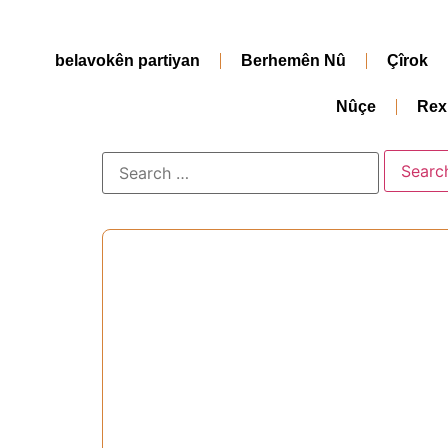
belavokên partiyan
Berhemên Nû
Çîrok
Nûçe
Rex