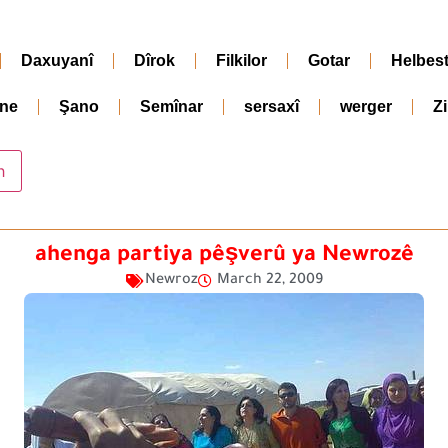
Daxuyanî
Dîrok
Filkilor
Gotar
Helbes
ne
Şano
Semînar
sersaxî
werger
Z
ahenga partiya pêşverû ya Newrozê
Newroz
March 22, 2009