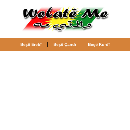
Beşê Erebî
Beşê Çandî
Beșê Kurdî