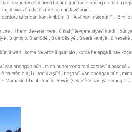
dan hezar derketin dervî bajar û gundan û aheng û dîlan û reqs û
deng û awazên def û zirnê roja bi dawî anîn ..
li derdorê ahengan kom kiribûn , û li tevî hen astengî jî , lê mi
tine , li hemi deverên xwe , û îsal jî tevgera siyasî kurdî li sûri
espiyê , û qmişlo, û amûdê , û derbêsiyê , û serê kaniyê , û hesekê 
bûn ji wan : koma Newroz li qamişlo , koma helepça li nav koçe
 van ahengan bûn , mina hunermend ronî cezrawî li hesekê ..
lê miletên din jî (Ereb û Aşûrî ) beşdarî van ahengan bûn , m
i gel Mamoste Ebdul Hemîd Derwîş (sekretêrê partiya demoqrara p