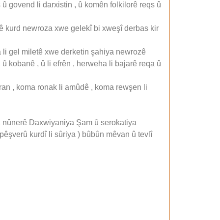
 govend li darxistin , û komên folkilorê reqs û
letê kurd newroza xwe gelekî bi xweşî derbas kir
ya li gel miletê xwe derketin şahiya newrozê
, û kobanê , û li efrên , herweha li bajarê reqa û
ran , koma ronak li amûdê , koma rewşen li
ina nûnerê Daxwiyaniya Şam û serokatiya
êşverû kurdî li sûriya ) bûbûn mêvan û tevlî