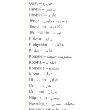
Girav – جزيرة
Hevrikî – تنافس
Hevbirkî – تباري
Jêder – مصادر، مكامن
Jinavbirin – مكافحة
Jêrdestkirin – هيمنة
Ketwar – واقع
Karliyekkirin – تفاعل
Kirdar – فاعل
Komele – منظومة، جمعية
Kodeta – انقلاب
Komelge – مجتمع
Kiryar – عملية
Lihevkirin – اتفاق
Merc – شرط
Melbend – مركز
Nûjenkirin – ترميم
Newekyek – مختلف، متباين
Nexşedanan – تخطيط