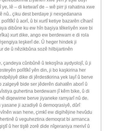
 ye, lê – di ketwarî de – wê pirr ji rahatina xwe
yê nû.. çiku dest berdaye ji nexşedanana
olîtîkî û aorî, û bi xurtî ketiye bazarên cîhanî
laya dibûne ku ew hîn başiya têkeliyên xwe bi
erîka) xurt dike, ango ew berdewam e di rola
pêşengiya leşkerî de. Û heger hindek ji
ur de û nêzikbûna sozê hilbijartinên
e, çandeya cûnbûnê û tekoşîna aydyolojî, û ji
teyên polîtîkî yên din, ji bo kaşkirina her
dpêjiyê dike di jêrdestkirina yek layî û berve
bo zalgeyê bide ser jêderên dahatên aborî û
wîstiya guhertina berdewam jî kêm bike, û di
hanê diqewime berve jiyaneke ramyarî nû de.
 û yasane ji azadiyê û demoqrasiyê, dûrî
ivînên wan hene, çimkî ew digihêjine hevûdu
o guhertinê û veguheztina demoqrat bi armanca
giştî û her tiştê zorê dide nîgeraniya merivî û