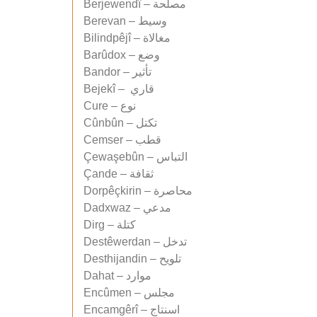
Berjewendî – مصلحة
Berevan – وسيط
Bilindpêjî – مغالاة
Barûdox – وضع
Bandor – تأثير
Bejekî – قاري
Cure – نوع
Cûnbûn – تكتل
Cemser – قطب
Çewaşebûn – التباس
Çande – ثقافة
Dorpêçkirin – محاصرة
Dadxwaz – مدعي
Dirg – كتلة
Destêwerdan – تدخل
Desthijandin – تلويح
Dahat – موارد
Encûmen – مجلس
Encamgêrî – اسنتاج