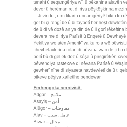
tenahî û seqamgêriya wî, û pêkanîna alavên vewj
dever û herêman re, di riya pêşkêşkirina mezint
Ji vir de , em dikarin encamgêriyê bikin ku rê
ger bi çi rengî be û bi taybetî her heşt dewlet
de û di vê dozê an ya din de û li gorî rêkeftin
devera me di riya Parîsê û Enqerê û Dewhayê re
Yekîtiya welatên Amerîkî ya ku rola wê pêwîstti
lihevbelavkirina rolan di nêvana wan de ji bo 
bellî bû di gellek doz û kêşe û pirsgirêkên xwe
pêwendiya rastexwe di nêvana Parîsê û Waşingtun
gewherî nîne di siyaseta navdewletî de û ti qels
bikeve pêşiya xafletîne bendewar.
Ferhengoka sernivîsê:
Adgar – ملامح
Asayiş – أمن
Alûgor – مفاوضات
Alav – عامل، سبب
Biwar – مجال