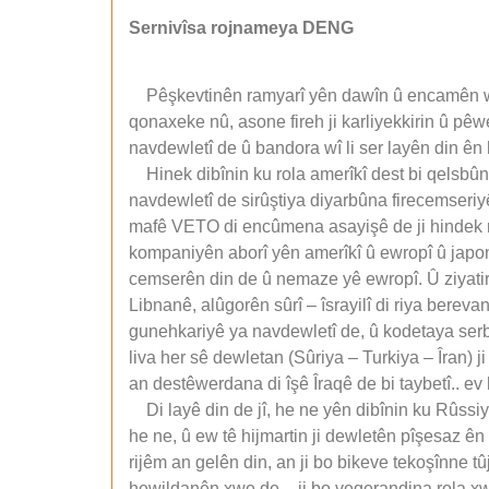
Sernivîsa rojnameya DENG
Pêşkevtinên ramyarî yên dawîn û encamên wan j
qonaxeke nû, asone fireh ji karliyekkirin û pê
navdewletî de û bandora wî li ser layên din ên
Hinek dibînin ku rola amerîkî dest bi qelsbûn
navdewletî de sirûştiya diyarbûna firecemseriy
mafê VETO di encûmena asayişê de ji hindek mi
kompaniyên aborî yên amerîkî û ewropî û japonî û 
cemserên din de û nemaze yê ewropî. Û ziyatirî
Libnanê, alûgorên sûrî – îsrayilî di riya berev
gunehkariyê ya navdewletî de, û kodetaya serbaz
liva her sê dewletan (Sûriya – Turkiya – Îran) 
an destêwerdana di îşê Îraqê de bi taybetî.. ev
Di layê din de jî, he ne yên dibînin ku Rûssi
he ne, û ew tê hijmartin ji dewletên pîşesaz ên
rijêm an gelên din, an ji bo bikeve tekoşînne tû
hewildanên xwe de – ji bo vegerandina rola xwe 