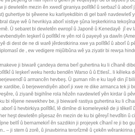
ew ji dewletên mezin ên xwedî giraniya polîtîkî û serbazî û aborî jî
t) guhertiye bi şêwene ku karliyekdibin di gel barê navdewletî 
ral daye wê û hevrikiya aborî xistiye şûna leşkerkirina tekoşîna p
rhemê. Û sebaret bi dewletên ewropî û Japonê û Kenedayê jî ev 
 hevbendiyên leşkerî û polîtîkî re yên rol û payeyê ya dawîn (Am
yê di dest de ne di warê jêrdestkirina xwe ya polîtîkî û aborî û 
diplomasî de , ew vedigere mijûlbûna wê ya ziyatir bi rewşa hind
dernakeve ji biwarê çandeya dema berî guhertina ku li cîhanê dib
tîkî û leşkerî weku herdu bendên Warso û û Etlesî.. li kêleka des
berjewendî û armancên hevbeş. Û guman nîn e ku layê din jî bilin
de xardibe, û berjewendiyên aborî ji xwe re dike armanca tek ji 
 veşêre, û ziyanê bigihîne rola hêzên navdewletî yên kirdar û pê
u bi rêjene newekhev be, ji biewarê rastiya guhertina ku li cî
 aborî û hevbirkiya polîtîkî, lê dimîne di komeleyekê de ji têkelî
er heşt dewletên pîşesaz ên mezin de ku bi gêreyî hevdîtin û c
sîpne bellî û bernamekirî ên sazdikin ji projeyek cîhanî re ji b
bin.. – ji stem û zorê, û jinavbirina terorîzmê û çekên wêrankirina 