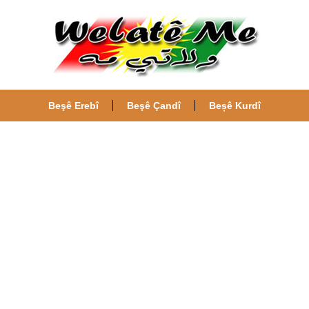
Beşê Erebî
Beşê Çandî
Beșê Kurdî