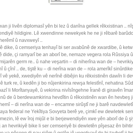
i livên diplomasî yên bi lez û danîna gellek rêkxistinan .. n
wendiyê hildigire. Lê xwendinne newekyek he ne ji rêbarê barûd
 herêmî û navxweyî ..
ê dike, û cemseriya tenhayî bi ser avabûnê de xwardibe, û ket
ê dide, çi ramyarî be an aborî be, nemaze vegera rola Rûssiya 
jarên germ re.. û nahe veşartin – di niherîna wan de – hevriki
çînî .. de, tiştê ku – di nerîna wan de – rola amerîkî sinûrdike û
 vê yekê, xwediyên vê nerînê dibêjin ku rêkxistinên dawîn li de
anê turk re, û kedên ji bo nûjenkirina rewşa felestînî, nehatina 
î li Morîtanyayê, û vekirina nivîsîngehne Îranê di giravên îmar
ji nû de û berdewamkirina hevdîtin û rêkxistinên wan ên hevbeş ji
 hemî – di nerîna wan de – encamne sirûştî ne ji barê navdewletî
yaya federal ne Yekîtiya Sovyeta berê ye, çimkî ew dewletek se
 mezin, lê ew îroj mijûl e bi berjewendiyên xwe yên aborî de û 
j an hevrikiyê bike li ser cemseriyê bi dewletên pîşesaz ên bihti
ya pêşeng di nav rijêm û gelên jê veqetiyayî de bi taybetî ji bo