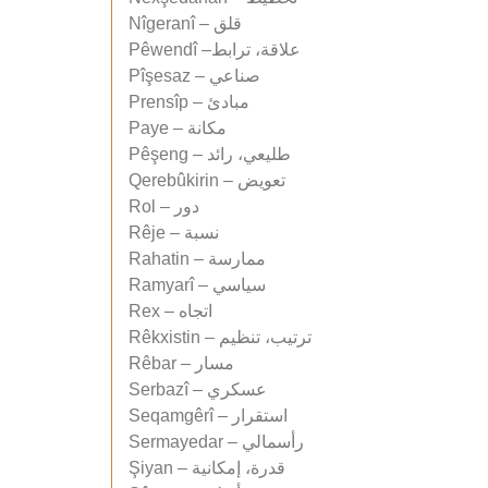
Nîgeranî – قلق
Pêwendî –علاقة، ترابط
Pîşesaz – صناعي
Prensîp – مبادئ
Paye – مكانة
Pêşeng – طليعي، رائد
Qerebûkirin – تعويض
Rol – دور
Rêje – نسبة
Rahatin – ممارسة
Ramyarî – سياسي
Rex – اتجاه
Rêkxistin – ترتيب، تنظيم
Rêbar – مسار
Serbazî – عسكري
Seqamgêrî – استقرار
Sermayedar – رأسمالي
Şiyan – قدرة، إمكانية