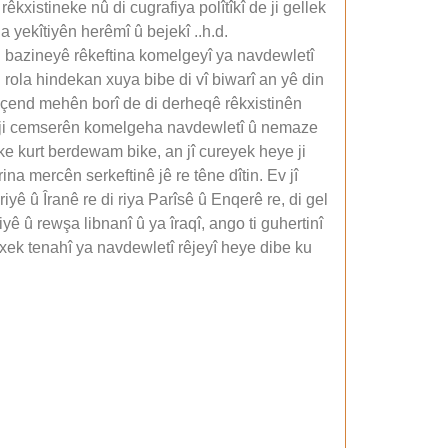
xistineke nû di cugrafiya polîtîkî de ji gellek
a yekîtiyên herêmî û bejekî ..h.d.
i bazineyê rêkeftina komelgeyî ya navdewletî
 rola hindekan xuya bibe di vî biwarî an yê din
di çend mehên borî de di derheqê rêkxistinên
 in ji cemserên komelgeha navdewletî û nemaze
ke kurt berdewam bike, an jî cureyek heye ji
a mercên serkeftinê jê re têne dîtin. Ev jî
ê û Îranê re di riya Parîsê û Enqerê re, di gel
ê û rewşa libnanî û ya îraqî, ango ti guhertinî
naxek tenahî ya navdewletî rêjeyî heye dibe ku