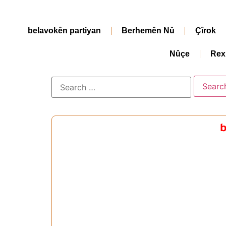
belavokên partiyan
Berhemên Nû
Çîrok
Nûçe
Rex
b