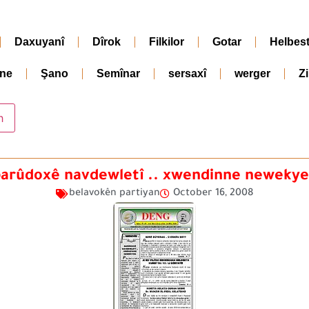
Daxuyanî
Dîrok
Filkilor
Gotar
Helbes
ne
Şano
Semînar
sersaxî
werger
Z
arûdoxê navdewletî .. xwendinne neweky
belavokên partiyan
October 16, 2008