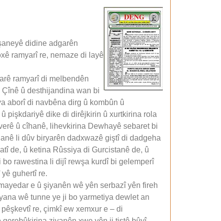
îşaneyê didine adgarên
oxê ramyarî re, nemaze di layê
warê ramyarî di melbendên
û Çînê û desthijandina wan bi
ya aborî di navbêna dirg û kombûn û
 pişkdariyê dike di dirêjkirin û xurtkirina rola
verê û cîhanê, lihevkirina Dewhayê sebaret bi
Sûdanê li dûv biryarên dadxwazê giştî di dadgeha
atî de, û ketina Rûssiya di Gurcistanê de, û
 bo rawestina li dijî rewşa kurdî bi gelemperî
 yê guhertî re.
rmayedar e û şiyanên wê yên serbazî yên fireh
şiyana wê tunne ye ji bo yarmetiya dewlet an
r pêşkevtî re, çimkî ew xemxur e – di
 qerebûkirina ziyanên xwe yên ji tiştê bûyî