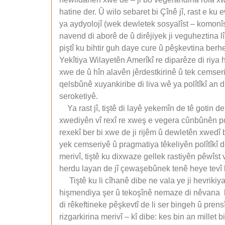
hatine der. Û wilo sebaret bi Çînê jî, rast e ku 
ya aydyolojî (wek dewletek sosyalîst – komonîs
navend di aborê de û dirêjiyek ji veguheztina lîb
piştî ku bihtir guh daye cure û pêşkevtina be
Yekîtiya Wilayetên Amerîkî re diparêze di riya
xwe de û hîn alavên jêrdestkirinê û tek cemseri
qelsbûnê xuyankiribe di liva wê ya polîtîkî an 
seroketiyê.
Ya rast jî, tiştê di layê yekemîn de tê gotin 
xwediyên vî rexî re xweş e vegera cûnbûnên polî
rexekî ber bi xwe de ji rijêm û dewletên xwedî 
yek cemseriyê û pragmatiya têkeliyên polîtîkî 
merivî, tiştê ku dixwaze gellek rastiyên pêwîst
herdu layan de jî çewaşebûnek tenê heye tevî k
Tiştê ku li cîhanê dibe ne vala ye ji hevrikiya
hişmendiya şer û tekoşînê nemaze di nêvana h
di rêkeftineke pêşkevtî de li ser bingeh û pren
rizgarkirina merivî – kî dibe: kes bin an millet 