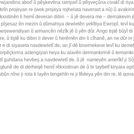
andina aborî û pêşkevtina ramyarî û pêşveçûna civakî di riya rêk
irîn projeyan re (wek projeya rojhelata naverast a nû) û avakirin
kxistinên li hemî deveran dibin – û jê devera me – dernakevin j
ên pîşesaz ên mezin û dûmahiya dewletên yekîtiya Ewropî, tevî ku
a berjewendiyan û armancên nêzîk jê û yên dûr. Ango tiştê bûyî 
, û tiştê ku dibin li dever û herêmên din li cîhanê, an ne dûr
r e di siyaseta navdewletî de, an jî dê bisernekeve tevî ku deme
dorpêçkirina astengiyan heya ku alavên dermankirinê û temamkirin
dî guhdana hevbeş a navdewletî de, û jê nameyên amerîkî ji Sûriy
ê de di derheqê hemî rêkxistinan de û bi taybetî kiryara aşitiy
bûn nîne ji rola ti layên bingehîn re ji fêdeya yên din re, lê qo