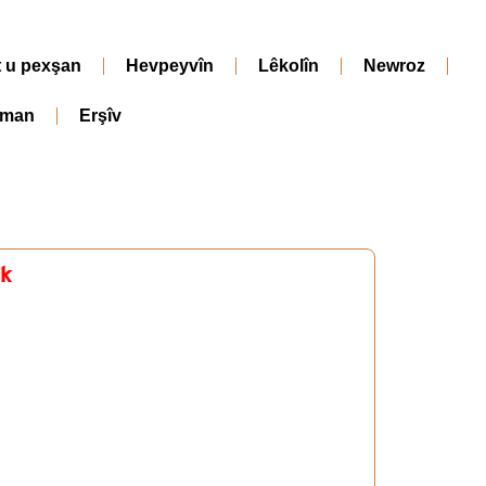
t u pexşan
Hevpeyvîn
Lêkolîn
Newroz
iman
Erşîv
ek