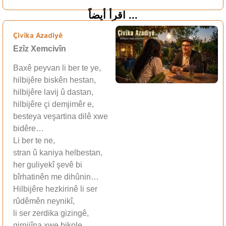
اقرأ أيضاً ...
Çivîka Azadiyê
Ezîz Xemcivîn
Baxê peyvan li ber te ye,
hilbijêre biskên hestan,
hilbijêre lavij û dastan,
hilbijêre çi demjimêr e,
besteya veşartina dilê xwe
bidêre…
Li ber te ne,
stran û kaniya helbestan,
her guliyekî şevê bi
bîrhatinên me dihûnin…
Hilbijêre hezkirinê li ser
rûdêmên neynikî,
li ser zerdika gizingê,
girnijîna xwe bikole