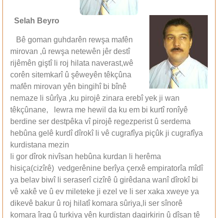
Selah Beyro
Bê goman guhdarên rewşa mafên
mirovan ,û rewşa netewên jêr destî
rijêmên giştî li roj hilata naverast,wê
corên sitemkarî û şêweyên têkçûna
mafên mirovan yên bingihî bi bînê
nemaze li sûrîya ,ku pirojê zinara erebî yek ji wan
têkçûnane, lewra me hewil da ku em bi kurtî ronîyê
berdine ser destpêka vî pirojê regezperist û serdema
hebûna gelê kurdî dîrokî li vê cugrafîya piçûk ji cugrafîya
kurdistana mezin
li gor dîrok nivîsan hebûna kurdan li herêma
hisiça(cizîrê) vedgerênine berîya çerxê empiratorîa mîdî
ya belav biwî li seraserî cizîrê û girêdana wanî dîrokî bi
vê xakê ve û ev mileteke ji ezel ve li ser xaka xweye ya
dikevê bakur û roj hilatî komara sûriya,li ser sînorê
komara îraq û turkiya yên kurdistan dagirkirin û dîsan tê