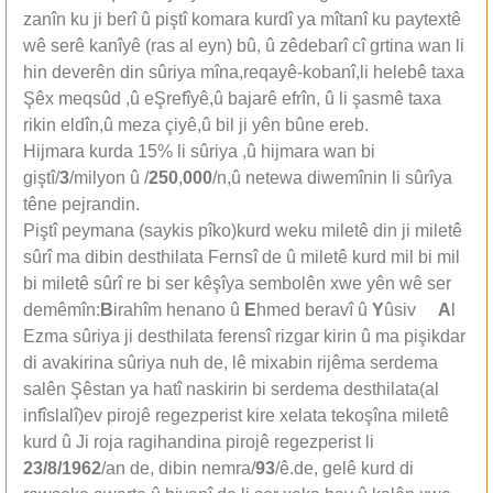
zanîn ku ji berî û piştî komara kurdî ya mîtanî ku paytextê
wê serê kanîyê (ras al eyn) bû, û zêdebarî cî grtina wan li
hin deverên din sûriya mîna,reqayê-kobanî,li helebê taxa
Şêx meqsûd ,û eŞrefîyê,û bajarê efrîn, û li şasmê taxa
rikin eldîn,û meza çiyê,û bil ji yên bûne ereb.
Hijmara kurda 15% li sûriya ,û hijmara wan bi
giştî/
3
/milyon û /
250
,
000
/n,û netewa diwemînin li sûrîya
têne pejrandin.
Piştî peymana (saykis pîko)kurd weku miletê din ji miletê
sûrî ma dibin desthilata Fernsî de û miletê kurd mil bi mil
bi miletê sûrî re bi ser kêşîya sembolên xwe yên wê ser
demêmîn:
B
irahîm henano û
E
hmed beravî û
Y
ûsiv
A
l
Ezma sûriya ji desthilata ferensî rizgar kirin û ma pişikdar
di avakirina sûriya nuh de, lê mixabin rijêma serdema
salên Şêstan ya hatî naskirin bi serdema desthilata(al
infîslalî)ev pirojê regezperist kire xelata tekoşîna miletê
kurd û Ji roja ragihandina pirojê regezperist li
23/8/1962
/an de, dibin nemra/
93
/ê.de, gelê kurd di