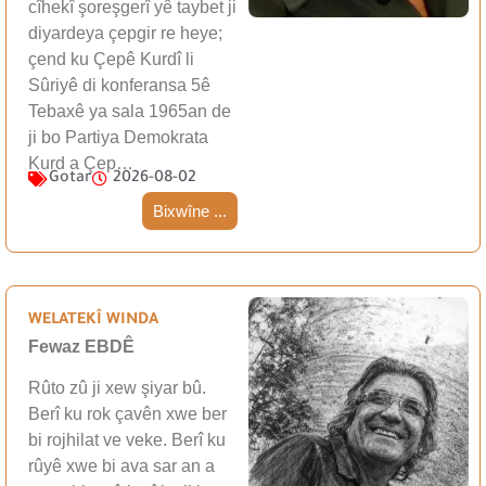
cîhekî şoreşgerî yê taybet ji
diyardeya çepgir re heye;
çend ku Çepê Kurdî li
Sûriyê di konferansa 5ê
Tebaxê ya sala 1965an de
ji bo Partiya Demokrata
Kurd a Çep…
Gotar
2026-08-02
Bixwîne ...
WELATEKÎ WINDA
Fewaz EBDÊ
Rûto zû ji xew şiyar bû.
Berî ku rok çavên xwe ber
bi rojhilat ve veke. Berî ku
rûyê xwe bi ava sar an a