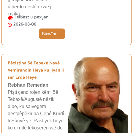
û herdu destên xwe ji
çivîka…
Helbest u pexşan
2026-08-06
Bixwîne ...
Pêxistina 5ê Tebaxê Nayê
Vemirandin Heya ku Jiyan li
ser Erdê Heye
Rebhan Remedan
Piştî çend rojen kêm, 5ê
Tebaxê/Augustê nêzîk
dibe, ku salvegera
destpêpêkirina Çepê Kurdî
li Sûriyê ye. Rastiyek heye
ku di dilê têkoşerên wê de