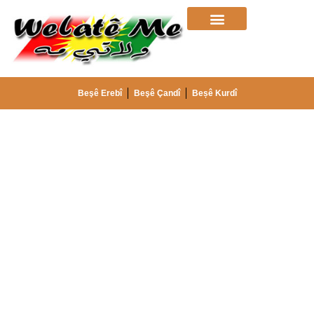
Beşê Erebî
Beşê Çandî
Beșê Kurdî