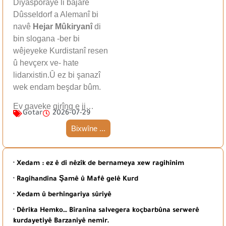
Diyasporayê li bajarê
Dûsseldorf a Alemanî bi
navê
Hejar Mûkiryanî
di
bin slogana -ber bi
wêjeyeke Kurdistanî resen
û hevçerx ve- hate
lidarxistin.Û ez bi şanazî
wek endam beşdar bûm.
Ev gaveke girîng e ji…
Gotar
2026-07-29
Bixwîne ...
· Xedam : ez ê di nêzîk de bernameya xew ragihînim
· Ragihandina Şamê û Mafê gelê Kurd
· Xedam û berhingariya sûriyê
· Dêrika Hemko… Bîranîna salvegera koçbarbûna serwerê
kurdayetiyê Barzaniyê nemir.