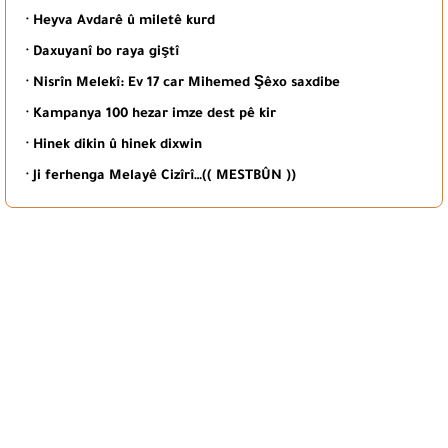
· Heyva Avdarê û miletê kurd
· Daxuyanî bo raya giştî
· Nisrîn Melekî: Ev 17 car Mihemed Şêxo saxdibe
· Kampanya 100 hezar imze dest pê kir
· Hinek dikin û hinek dixwin
· Ji ferhenga Melayê Cizîrî…(( MESTBÛN ))