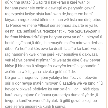
dûrkirina qutabî û Şagird û karkeran ji karê wan bi
behana (xeter ele emin eldewle)û ev peryarên çewt û
regezperist ketîye xişta karê wan de,heger em hemî
kiryaran regezperist bênine ziman wê lîsta me dirêj bibe.
Li Pêncê vê mehê /
46
/sal ser serjmara awarte re ya ku
desthilata (enfîsalî)ya regezperist ku roja
5/10/1962
/an,li
herêma hisiça(cizîrê)ligor beryara çewt ya dûr ji pirsyarî û
hestê niştîmanî,û dûr ji binemayên mafên mirovan derbas
dibe. Ya herî bal kêş ewe ku desthilata îro ku karê xwe û
ragihandinên xwe kirine şerê kevnepristîyê û daxwaza
yek rêzîya bereyê niştîmanî di welat de dike,û ew beryar
kirîye ji binema û siloganên xweyên fermî bi şopandin,û
asêkirina wê li jiyana civaka gelê sûrî de.
Bê goman heger ev rijêm yekîtîya hemî zav û netewên
sûrî li gor rewşa mafên mirovan û azadîya wê ya bingihî û
hevçerx bixwzê,pêdivîye ku van xalên li jor bikê xişta
karê xwey rojane û qûnaxa çareserîya dumahî yê de ,û
tevgera kurdî vexwendî diyalok û giftû gowê bike,ji bo
çare serîya pirsgirêka kurdî li sûriya.