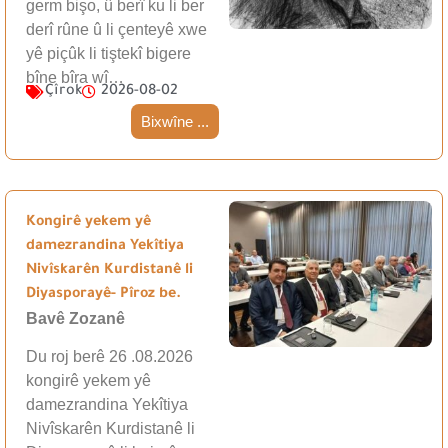
germ bişo, û berî ku li ber
derî rûne û li çenteyê xwe
yê piçûk li tiştekî bigere
bîne bîra wî…
Çîrok
2026-08-02
Bixwîne ...
Kongirê yekem yê
damezrandina Yekîtiya
Nivîskarên Kurdistanê li
Diyasporayê- Pîroz be.
Bavê Zozanê
Du roj berê 26 .08.2026
kongirê yekem yê
damezrandina Yekîtiya
Nivîskarên Kurdistanê li