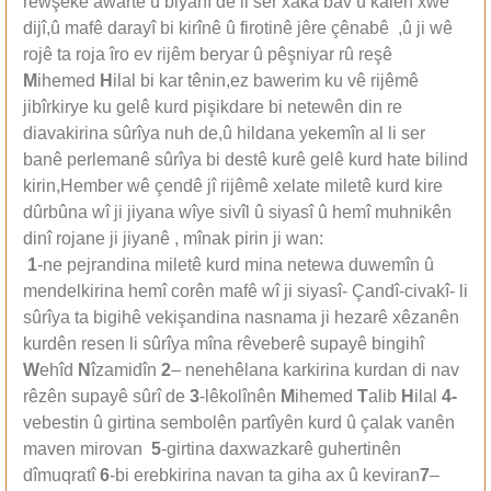
rewşeke awarte û biyanî de li ser xaka bav û kalên xwe
dijî,û mafê darayî bi kirînê û firotinê jêre çênabê ,û ji wê
rojê ta roja îro ev rijêm beryar û pêşniyar rû reşê
M
ihemed
H
ilal bi kar tênin,ez bawerim ku vê rijêmê
jibîrkirye ku gelê kurd pişikdare bi netewên din re
diavakirina sûrîya nuh de,û hildana yekemîn al li ser
banê perlemanê sûrîya bi destê kurê gelê kurd hate bilind
kirin,Hember wê çendê jî rijêmê xelate miletê kurd kire
dûrbûna wî ji jiyana wîye sivîl û siyasî û hemî muhnikên
dinî rojane ji jiyanê , mînak pirin ji wan:
1
-ne pejrandina miletê kurd mina netewa duwemîn û
mendelkirina hemî corên mafê wî ji siyasî- Çandî-civakî- li
sûrîya ta bigihê vekişandina nasnama ji hezarê xêzanên
kurdên resen li sûrîya mîna rêveberê supayê bingihî
W
ehîd
N
îzamidîn
2
– nenehêlana karkirina kurdan di nav
rêzên supayê sûrî de
3
-lêkolînên
M
ihemed
T
alib
H
ilal
4-
vebestin û girtina sembolên partîyên kurd û çalak vanên
maven mirovan
5
-girtina daxwazkarê guhertinên
dîmuqratî
6
-bi erebkirina navan ta giha ax û keviran
7
–