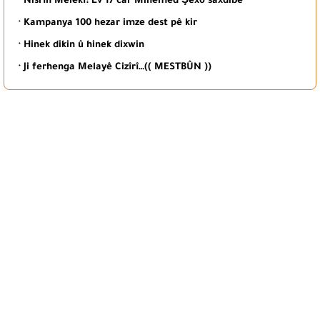
· Nisrîn Melekî: Ev 17 car Mihemed Şêxo saxdibe
· Kampanya 100 hezar imze dest pê kir
· Hinek dikin û hinek dixwin
· Ji ferhenga Melayê Cizîrî…(( MESTBÛN ))