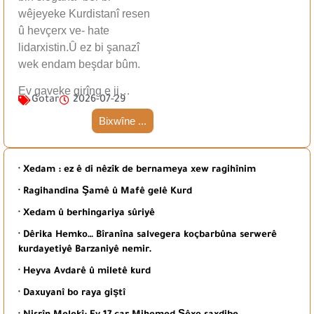
wêjeyeke Kurdistanî resen
û hevçerx ve- hate
lidarxistin.Û ez bi şanazî
wek endam beşdar bûm.
Ev gaveke girîng e ji…
Gotar
2026-07-29
Bixwîne ...
· Xedam : ez ê di nêzîk de bernameya xew ragihînim
· Ragihandina Şamê û Mafê gelê Kurd
· Xedam û berhingariya sûriyê
· Dêrika Hemko… Bîranîna salvegera koçbarbûna serwerê
kurdayetiyê Barzaniyê nemir.
· Heyva Avdarê û miletê kurd
· Daxuyanî bo raya giştî