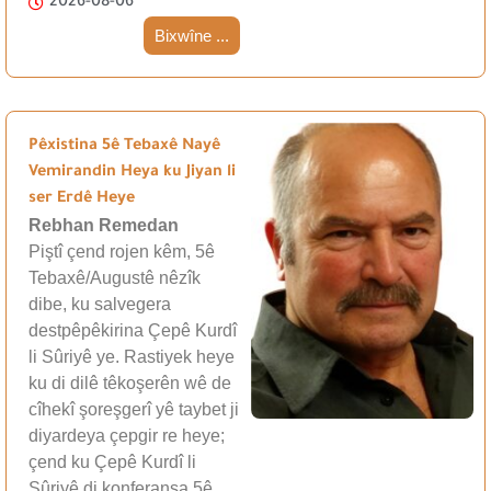
2026-08-06
Bixwîne ...
Pêxistina 5ê Tebaxê Nayê
Vemirandin Heya ku Jiyan li
ser Erdê Heye
Rebhan Remedan
Piştî çend rojen kêm, 5ê
Tebaxê/Augustê nêzîk
dibe, ku salvegera
destpêpêkirina Çepê Kurdî
li Sûriyê ye. Rastiyek heye
ku di dilê têkoşerên wê de
cîhekî şoreşgerî yê taybet ji
diyardeya çepgir re heye;
çend ku Çepê Kurdî li
Sûriyê di konferansa 5ê