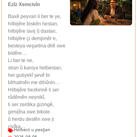
Ezîz Xemcivîn
Baxê peyvan li ber te ye,
hilbijêre biskên hestan,
hilbijêre lavij û dastan,
hilbijêre çi demjimêr e,
besteya veşartina dilê xwe
bidêre…
Li ber te ne,
stran û kaniya helbestan,
her guliyekî şevê bi
bîrhatinên me dihûnin…
Hilbijêre hezkirinê li ser
rûdêmên neynikî,
li ser zerdika gizingê,
girnijîna xwe bikole
û herdu destên xwe ji
çivîka…
Helbest u pexşan