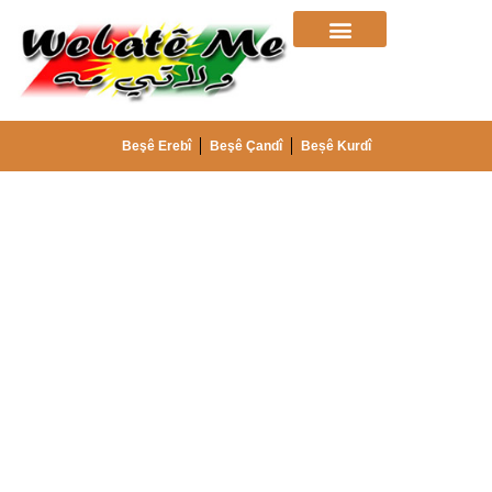
Beşê Erebî
Beşê Çandî
Beșê Kurdî