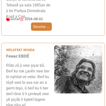
Tebaxê ya sala 1965an de
ji bo Partiya Demokrata
Kurd a Çep…
Gotar
2026-08-02
Bixwîne ...
WELATEKÎ WINDA
Fewaz EBDÊ
Rûto zû ji xew şiyar bû.
Berî ku rok çavên xwe ber
bi rojhilat ve veke. Berî ku
rûyê xwe bi ava sar an a
germ bişo, û berî ku li ber
derî rûne û li çenteyê xwe
yê piçûk li tiştekî bigere
bîne bîra wî…