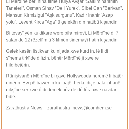
Li Mêrdînê berî niha fîlmê Hulya Avşar ”Salkim hanimin
Taneleri”, Osman Sinav ”Deli Yurek”, Sibel Can ”Berivan”,
Mahsun Kirmizigul ”Aşk surgunu”, Kadir Inanir ”Azap
yolu”, Levent Kirca ”Aga” û gelekên din hatibû kişandin.
Bi tevayî yên ku dikare were bîra mirovî, Li Mêrdînê di 7
salan de 12 rêzefîlm û 3 fîlmên sînemayî hatin kişandin.
Gelek kesên lîstikvan ku nijada xwe kurd in, lê li di
sînema tirkî de dilîzin, bêhtir Mêrdînê ji xwe re
hildibêjêrin.
Rûniştvanên Mêrdînê bi çavê Hollywooda herêmê li bajêr
dinêrin. Ew pê bawer in ku, bajêr herku diçe bala cîhanê
dikşîne ser xwe û di demek nêz de dê têra xwe navdar
bibe.
Zarathustra News – zarathustra_news@comhem.se