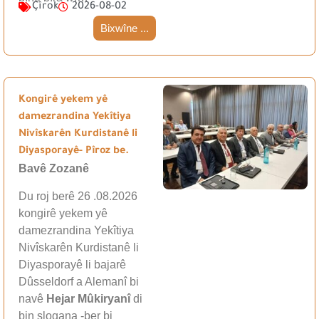
Çîrok
2026-08-02
Bixwîne ...
Kongirê yekem yê
damezrandina Yekîtiya
Nivîskarên Kurdistanê li
Diyasporayê- Pîroz be.
Bavê Zozanê
Du roj berê 26 .08.2026
kongirê yekem yê
damezrandina Yekîtiya
Nivîskarên Kurdistanê li
Diyasporayê li bajarê
Dûsseldorf a Alemanî bi
navê
Hejar Mûkiryanî
di
bin slogana -ber bi