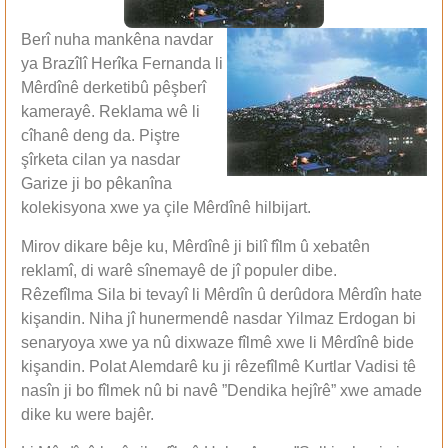
Berî nuha mankêna navdar
ya Brazîlî Herîka Fernanda li
Mêrdînê derketibû pêşberî
kamerayê. Reklama wê li
cîhanê deng da. Piştre
şîrketa cilan ya nasdar
Garize ji bo pêkanîna
kolekisyona xwe ya çile Mêrdînê hilbijart.
Mirov dikare bêje ku, Mêrdînê ji bilî fîlm û xebatên
reklamî, di warê sînemayê de jî populer dibe.
Rêzefîlma Sila bi tevayî li Mêrdîn û derûdora Mêrdîn hate
kişandin. Niha jî hunermendê nasdar Yilmaz Erdogan bi
senaryoya xwe ya nû dixwaze fîlmê xwe li Mêrdînê bide
kişandin. Polat Alemdarê ku ji rêzefîlmê Kurtlar Vadisi tê
nasîn ji bo fîlmek nû bi navê ”Dendika hejîrê” xwe amade
dike ku were bajêr.