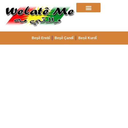
Beşê Erebî
Beşê Çandî
Beșê Kurdî