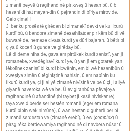
zimanê peyvê û ragihandinê pir xweş û hesan bû, û bi
hesanî di hat meyan-din û pejrandin di bîriya mirov de.
Gelo çima!!!
Ji ber ku prosês tê girêdan bi zimanekî devkî ve ku lixurû
kurdî bû, û bandora zimanê desathilatdar pir kêm bû di vê
buwarê de, nemaze civata kurdî ya dûrî bajaran. û bêtir bi
çiya û koçerî û gunda ve girêday bû.
Lê di dema niha de, gava em pirtûkek kurdî zanistî, yan jî
romaneke, xwedêgiravî kurdî ye, û yan jî em gotarek yan
lêkolînek zanistî bi kurdî bixwênin, em bi wê hesanîbûn û
xweşiya zimên û têgihiştinê nahisin, û em nabînin ku
lixurû kurdî ye, çi ji aliyê zimanê nivîsînê ve be û çi ji aliyê
giyanê naveroka wê ve be. Û ev giranbûna pêvajoya
ragihandinê û afrandinê (bi taybet ji kesê nivîskar re),
taya xwe diberde ser hestên romanê (eger em romana
kurdî bibin wek nimûne), û wan hestan diguherê ber bi
zimanê serdestan ve (zimanê erebî), û ew (
complex
) û
pirsgirêka berdewamiya ragihandinê di navbera nûser û