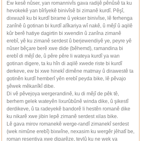
Ew kesê nûser, yan romannivîs gava radijê pênûsê ta ku
hevokekê yan bîrîyekê binivîsê bi zimanê kurdî. Pêşî,
dixwazê ku bi kurdî birame û yekser binivîse, lê ferhenga
zanînê û gotinan bi kurdî alîkariya wî nakê, û mêjî û aqilê
kûr berê hatiye dagirtin bi xwendin û zanîna zimanê
erebî, yê ku zimanê serdest û berjewendiyê ye, peyre yê
nûser bêçare berê xwe dide (bêhemd), ramandina bi
erebî di mêjî de, û pêre pêre li wateya kurdî ya wan
gotinan digere, ta ku hîn di aqilê xwede riste bi kurdî
derkeve, ew bi xwe hinekî dimêne matmay û dirawestê ta
gotinên kurdî hemberî yên erebî peyda bike, lê pêvajo
şêwek mêkanîkî dibe.
Di vê pêvejoya wergerandinê, ku di mêjî de pêk tê,
berhem gelek wateyên lixurûbûnê winda dike, û şikestî
derdikeve, û ta radeyekê bandorê li hestên romanê dike
ku nikarê xwe jibin lepê zimanê serdest xilas bike.
Lê gava mirov romanekê werge-randî zimanekî serdest
(wek nimûne erebî) bixwîne, nexasim ku wergêr jêhatî be,
roman resentiya xwe diparêze, tevlû ku ne wek ya