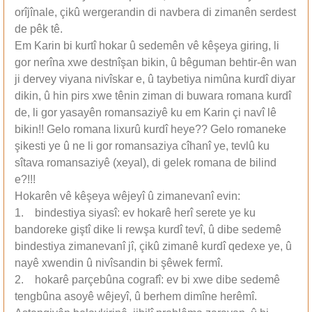
orîjînale, çikû wergerandin di navbera di zimanên serdest
de pêk tê.
Em Karin bi kurtî hokar û sedemên vê kêşeya giring, li
gor nerîna xwe destnîşan bikin, û bêguman behtir-ên wan
ji dervey viyana nivîskar e, û taybetiya nimûna kurdî diyar
dikin, û hin pirs xwe tênin ziman di buwara romana kurdî
de, li gor yasayên romansaziyê ku em Karin çi navî lê
bikin!! Gelo romana lixurû kurdî heye?? Gelo romaneke
şikesti ye û ne li gor romansaziya cîhanî ye, tevlû ku
sîtava romansaziyê (xeyal), di gelek romana de bilind
e?!!!
Hokarên vê kêşeya wêjeyî û zimanevanî evin:
1. bindestiya siyasî: ev hokarê herî serete ye ku
bandoreke giştî dike li rewşa kurdî tevî, û dibe sedemê
bindestiya zimanevanî jî, çikû zimanê kurdî qedexe ye, û
nayê xwendin û nivîsandin bi şêwek fermî.
2. hokarê parçebûna cografî: ev bi xwe dibe sedemê
tengbûna asoyê wêjeyî, û berhem dimîne herêmî.