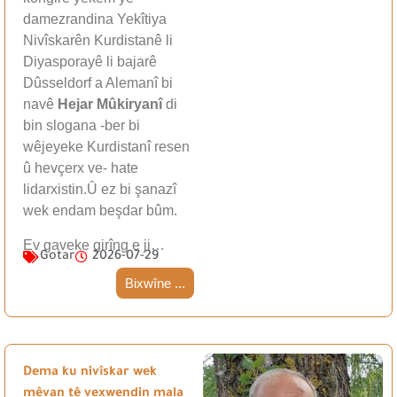
damezrandina Yekîtiya
Nivîskarên Kurdistanê li
Diyasporayê li bajarê
Dûsseldorf a Alemanî bi
navê
Hejar Mûkiryanî
di
bin slogana -ber bi
wêjeyeke Kurdistanî resen
û hevçerx ve- hate
lidarxistin.Û ez bi şanazî
wek endam beşdar bûm.
Ev gaveke girîng e ji…
Gotar
2026-07-29
Bixwîne ...
Dema ku nivîskar wek
mêvan tê vexwendin mala