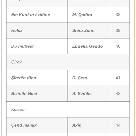
Em Kurd in êzîdîne
M. Qadiro
38
Helez
Stêra Zêrîn
39
Du helbest
Ebdella Geddo
40
Çîrok
Şîretên dîna
D. Çeto
41
Bizinên Hecî
A. Evdille
43
Kelepûr
Çend mamik
Axîn
44