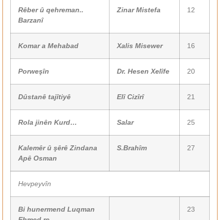
Rêber û qehreman..
Zinar Mistefa
12
Barzanî
Komar a Mehabad
Xalis Misewer
16
Porweşîn
Dr. Hesen Xelîfe
20
Dûstanê tajîtiyê
Elî Cizîrî
21
Rola jinên Kurd…
Salar
25
Kalemêr û şêrê Zindana
S.Brahîm
27
Apê Osman
Hevpeyvîn
Bi hunermend Luqman
23
Ehmed re