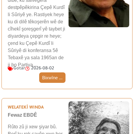
dibe, ku salvegera
destpêpêkirina Çepê Kurdî
li Sûriyê ye. Rastiyek heye
ku di dilê têkoşerên wê de
cîhekî şoreşgerî yê taybet ji
diyardeya çepgir re heye;
çend ku Çepê Kurdî li
Sûriyê di konferansa 5ê
Tebaxê ya sala 1965an de
ji bo Partiya…
Gotar
2026-08-02
Bixwîne ...
WELATEKÎ WINDA
Fewaz EBDÊ
Rûto zû ji xew şiyar bû.
Berî ku rok çavên xwe ber