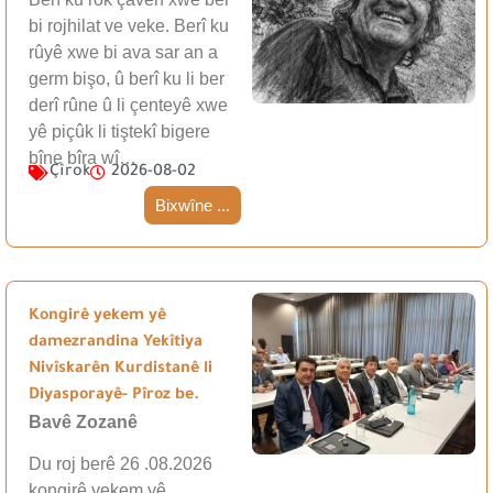
bi rojhilat ve veke. Berî ku
rûyê xwe bi ava sar an a
germ bişo, û berî ku li ber
derî rûne û li çenteyê xwe
yê piçûk li tiştekî bigere
bîne bîra wî…
Çîrok
2026-08-02
Bixwîne ...
Kongirê yekem yê
damezrandina Yekîtiya
Nivîskarên Kurdistanê li
Diyasporayê- Pîroz be.
Bavê Zozanê
Du roj berê 26 .08.2026
kongirê yekem yê