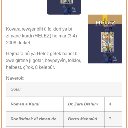
Kovara rewşenbîrî û folklorî ya bi
zimanê kurdî (HELEZ) hejmar (3-4)
2008 derket.
Hejmara nû ya Helez gelek babet bi
xwe girtine ji gotar, hevpeyvîn, folklor,
helbest, çîrok, û kelepûr.
Naverok:
Gotar
Roman a Kurdî
Dr. Zara Brahîm
4
Ronîkirinek di ziman de
Berzo Mehmûd
7