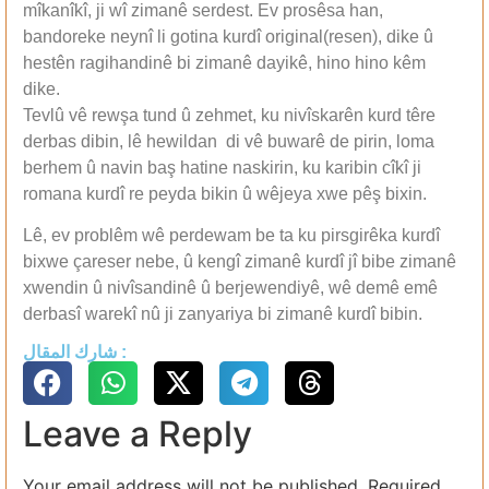
mîkanîkî, ji wî zimanê serdest. Ev prosêsa han,
bandoreke neynî li gotina kurdî original(resen), dike û
hestên ragihandinê bi zimanê dayikê, hino hino kêm
dike.
Tevlû vê rewşa tund û zehmet, ku nivîskarên kurd têre
derbas dibin, lê hewildan di vê buwarê de pirin, loma
berhem û navin baş hatine naskirin, ku karibin cîkî ji
romana kurdî re peyda bikin û wêjeya xwe pêş bixin.
Lê, ev problêm wê perdewam be ta ku pirsgirêka kurdî
bixwe çareser nebe, û kengî zimanê kurdî jî bibe zimanê
xwendin û nivîsandinê û berjewendiyê, wê demê emê
derbasî warekî nû ji zanyariya bi zimanê kurdî bibin.
شارك المقال :
Leave a Reply
Your email address will not be published.
Required