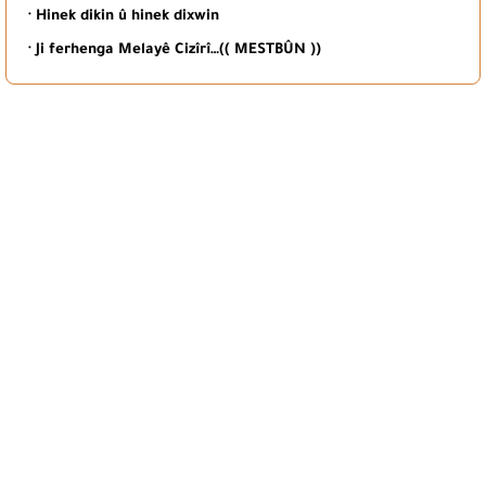
· Hinek dikin û hinek dixwin
· Ji ferhenga Melayê Cizîrî…(( MESTBÛN ))