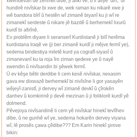
xwendevan de zehmet dibe, ji alîkî ve, û li aliyê din, di
hundirê nivîskar bi xwe de, wek raman ku nikarê xwe ji
wê bandora bîrî û hestên wî zimanê biyanî ku ji wî re
zimanekî serdeste û nikare jê bazdê û berhemekî lixurû
kurdî bi afirînê.
Ev problêm diyare li seranserî Kurdistanê ji bilî herêma
kurdistana Iraqê ve (ji ber zimanê kurdî ji mêjve fermî ye),
sedema bindestiya miletê kurd ya cografî-siyasî û
zimanevanî ku ta roja îro ziman qedexe ye û nayê
xwendin û nivîsandin bi şêwek fermî.
Û ev kêşe bêtir derdibe li cem kesê nivîskar, nexasim
gava ew dixwazê berhemekî bi nivîsîne li gor yasayên
wêjeyî-zanistî, ji dervey wî zimanê devkî û çîrokên
danhev û komkirinê ji devê mezinan û ji foliklorê kurdî yê
dolmend.
Pêvejoya nivîsandinê li cem yê nivîskar hinekî tevlîhev
dibe, û ne gunhê wî ye, sedema hokarên dervey viyana
wî, lê prosês çawa çêdibe??? Em Karin hinekî şirove
bikin: