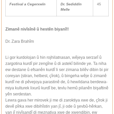
Festîval a Cegerxwîn
Dr. Sediddîn
45
Melle
Zimanê nivîsînê û hestên biyanî!!
Dr. Zara Brahîm
Li gor kurdolojan û hin rojhilatnasan, wêjeya serzarî û
zargotina kurdî pir zengîne û di astekî bilinde ye. Ta niha
ew destane û efsanên kurdî li ser zimana bilêv dibin bi pir
coreyan (stiran, helbest, çîrok), û bingeha wêje û zimanê
kurdî ne di pêvejoya parastinê de, û hewildana berdewa-
miya kulturek lixurû kurdî be, tevlu hemû pilanên bişaftinê
yên serdestan.
Lewra gava her mirovek ji me di zaroktiya xwe de, çîrok ji
devê pîrka xwe dibihîstin yan jî, ji ode û şevbû-hêrkan,
yan jî nivîsandî di meznatiya xwe de xwendibin, ew