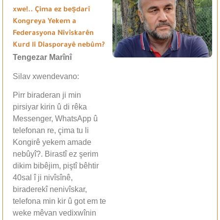
xwe!.. Çima ez beşdarî
Kongreya Yekem a
Federasyona Nivîskarên
Kurd li Diasporayê nebûm?
Tengezar Marînî
Silav xwendevano:
Pirr biraderan ji min
pirsiyar kirin û di rêka
Messenger, WhatsApp û
telefonan re, çima tu li
Kongirê yekem amade
nebûyî?. Birastî ez şerim
dikim bibêjim, piştî bêhtir
40sal î ji nivîsînê,
biraderekî nenivîskar,
telefona min kir û got em te
weke mêvan vedixwînin