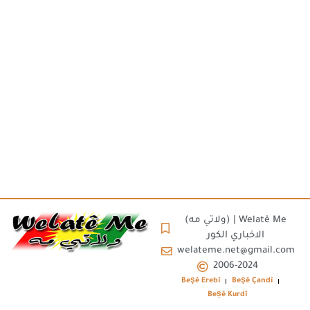
(ولاتي مه) | Welatê Me
الاخباري الكور
welateme.net@gmail.com
2006-2024
Beşê Erebî
Beşê Çandî
Beșê Kurdî