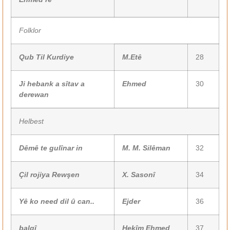
Folklor
Qub Til Kurdiye
M.Etê
28
Ji hebank a sîtav a
Ehmed
30
derewan
Helbest
Dêmê te gulînar in
M. M. Silêman
32
Çil rojiya Rewşen
X. Sasonî
34
Yê ko need dil û can..
Ejder
36
balgî
Hekîm Ehmed
37