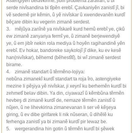
Astengiyên belavkirinê, jibilî problêma zaravan, û bi
serde nivîsandina bi tîpên erebî. Çavkaniyên zanistî jî, bi
vê sedemê pir kêmin, û yê nivîskar û xwendevanên kurdî
bêçare dibin ku vegerin zimanê serdest.
3. mêjûya zanînê ya nivîskarê kurd hemû erebî ye, çikû
ew zimanê zanyariya fermî ye, û zimanê berjewendiyê
ye, û em jibîr nekin rola mediya û hoyên ragihandinê yên
erebî. Ev hokar, bandoreke saykolojî jî dike, ku ev kesê
han(nivîskar), bêhemd (bêhestîtî), bi wî zimanê serdest
birame.
4. zimanê standart û têrmêno-lojiya:
nebûna zimanekî kurdî standart ta roja îro, astengiyeke
mezine li pêşiya yê nivîskar, ji xeynî ku berhemên kurdî bi
zehmetî belav dibin. Ya din, ciyawazî û kêmbûna têrmên
hevbeş di zimanê kurdî de, nemaze têrmên zanistî û
nûjen, û ne lihevkirina zimanevanan li ser vê kêşeya
giring, û ev dibe girifarek li nik nûseran, û dihêlê ku
ferhenga zanistî ya bi zimanê kurdî pir lewaz be.
5. wergerandina hin gotin û têrmên kurdî bi şêwek