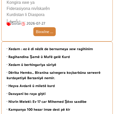
Kongira xwe ya
Fiderasiyona nivîskarên
Kurdistan li Diaspora
دیاسپۆرا….
Gotar
2026-07-27
Bixwîne ...
· Xedam : ez ê di nêzîk de bernameya xew ragihînim
· Ragihandina Şamê û Mafê gelê Kurd
· Xedam û berhingariya sûriyê
· Dêrika Hemko… Bîranîna salvegera koçbarbûna serwerê
kurdayetiyê Barzaniyê nemir.
· Heyva Avdarê û miletê kurd
· Daxuyanî bo raya giştî
· Nisrîn Melekî: Ev 17 car Mihemed Şêxo saxdibe
· Kampanya 100 hezar imze dest pê kir