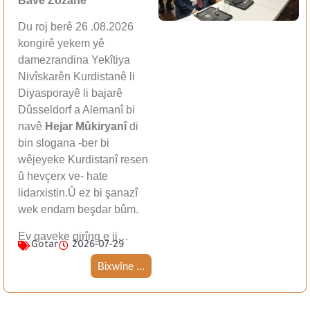
Bavê Zozanê
Du roj berê 26 .08.2026
kongirê yekem yê
damezrandina Yekîtiya
Nivîskarên Kurdistanê li
Diyasporayê li bajarê
Dûsseldorf a Alemanî bi
navê
Hejar Mûkiryanî
di
bin slogana -ber bi
wêjeyeke Kurdistanî resen
û hevçerx ve- hate
lidarxistin.Û ez bi şanazî
wek endam beşdar bûm.
Ev gaveke girîng e ji…
Gotar
2026-07-29
Bixwîne ...