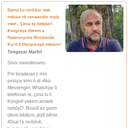
Dema ku nivîskar wek
mêvan tê vexwendin mala
xwe!.. Çima ez beşdarî
Kongreya Yekem a
Federasyona Nivîskarên
Kurd li Diasporayê nebûm?
Tengezar Marînî
Silav xwendevano:
Pirr biraderan ji min
pirsiyar kirin û di rêka
Messenger, WhatsApp û
telefonan re, çima tu li
Kongirê yekem amade
nebûyî?. Birastî ez şerim
dikim bibêjim, piştî bêhtir
40sal î ji nivîsînê,