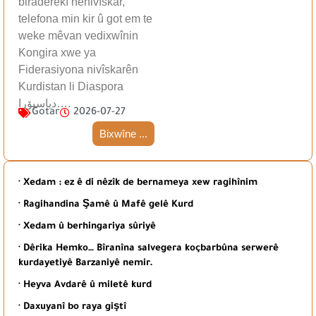
biraderekî nenivîskar,
telefona min kir û got em te
weke mêvan vedixwînin
Kongira xwe ya
Fiderasiyona nivîskarên
Kurdistan li Diaspora
دیاسپۆرا….
Gotar
2026-07-27
Bixwîne ...
· Xedam : ez ê di nêzîk de bernameya xew ragihînim
· Ragihandina Şamê û Mafê gelê Kurd
· Xedam û berhingariya sûriyê
· Dêrika Hemko… Bîranîna salvegera koçbarbûna serwerê
kurdayetiyê Barzaniyê nemir.
· Heyva Avdarê û miletê kurd
· Daxuyanî bo raya giştî