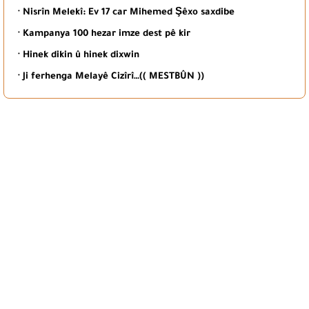
· Nisrîn Melekî: Ev 17 car Mihemed Şêxo saxdibe
· Kampanya 100 hezar imze dest pê kir
· Hinek dikin û hinek dixwin
· Ji ferhenga Melayê Cizîrî…(( MESTBÛN ))