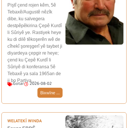
Piştî çend rojen kêm, 5ê
Tebaxê/Augustê nêzîk
dibe, ku salvegera
destpêpêkirina Çepê Kurdî
li Sûriyê ye. Rastiyek heye
ku di dilê têkoşerên wê de
cîhekî şoreşgerî yê taybet ji
diyardeya çepgir re heye;
çend ku Çepê Kurdî li
Sûriyê di konferansa 5ê
Tebaxê ya sala 1965an de
ji bo Partiya…
Gotar
2026-08-02
Bixwîne ...
WELATEKÎ WINDA