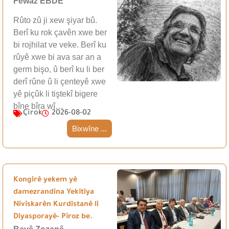
Fewaz EBDÊ
Rûto zû ji xew şiyar bû.
Berî ku rok çavên xwe ber
bi rojhilat ve veke. Berî ku
rûyê xwe bi ava sar an a
germ bişo, û berî ku li ber
derî rûne û li çenteyê xwe
yê piçûk li tiştekî bigere
bîne bîra wî…
Çîrok
2026-08-02
Bixwîne ...
Kongirê yekem yê
damezrandina Yekîtiya
Nivîskarên Kurdistanê li
Diyasporayê- Pîroz be.