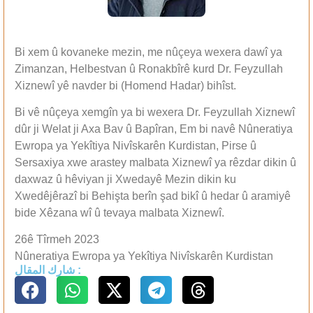
Bi xem û kovaneke mezin, me nûçeya wexera dawî ya
Zimanzan, Helbestvan û Ronakbîrê kurd Dr. Feyzullah
Xiznewî yê navder bi (Homend Hadar) bihîst.
Bi vê nûçeya xemgîn ya bi wexera Dr. Feyzullah Xiznewî
dûr ji Welat ji Axa Bav û Bapîran, Em bi navê Nûneratiya
Ewropa ya Yekîtiya Nivîskarên Kurdistan, Pirse û
Sersaxiya xwe arastey malbata Xiznewî ya rêzdar dikin û
daxwaz û hêviyan ji Xwedayê Mezin dikin ku
Xwedêjêrazî bi Behişta berîn şad bikî û hedar û aramiyê
bide Xêzana wî û tevaya malbata Xiznewî.
26ê Tîrmeh 2023
Nûneratiya Ewropa ya Yekîtiya Nivîskarên Kurdistan
شارك المقال :