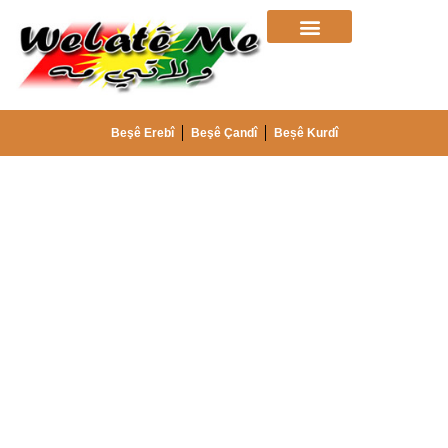
Beşê Erebî
Beşê Çandî
Beșê Kurdî