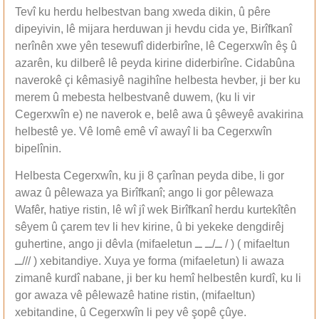
Tevî ku herdu helbestvan bang xweda dikin, û pêre
dipeyivin, lê mijara herduwan ji hevdu cida ye, Birîfkanî
nerînên xwe yên tesewufî diderbirîne, lê Cegerxwîn êş û
azarên, ku dilberê lê peyda kirine diderbirîne. Cidabûna
naverokê çi kêmasiyê nagihîne helbesta hevber, ji ber ku
merem û mebesta helbestvanê duwem, (ku li vir
Cegerxwîn e) ne naverok e, belê awa û şêweyê avakirina
helbestê ye. Vê lomê emê vî awayî li ba Cegerxwîn
bipelînin.
Helbesta Cegerxwîn, ku ji 8 çarînan peyda dibe, li gor
awaz û pêlewaza ya Birîfkanî; ango li gor pêlewaza
Wafêr, hatiye ristin, lê wî jî wek Birîfkanî herdu kurtekîtên
sêyem û çarem tev li hev kirine, û bi yekeke dengdirêj
guhertine, ango ji dêvla (mifaeletun ــ/ــ ــ / ) ( mifaeltun
ــ/// ) xebitandiye. Xuya ye forma (mifaeletun) li awaza
zimanê kurdî nabane, ji ber ku hemî helbestên kurdî, ku li
gor awaza vê pêlewazê hatine ristin, (mifaeltun)
xebitandine, û Cegerxwîn li pey vê şopê çûye.