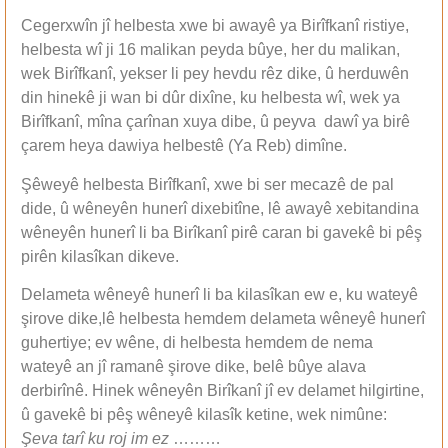
Cegerxwîn jî helbesta xwe bi awayê ya Birîfkanî ristiye,
helbesta wî ji 16 malikan peyda bûye, her du malikan,
wek Birîfkanî, yekser li pey hevdu rêz dike, û herduwên
din hinekê ji wan bi dûr dixîne, ku helbesta wî, wek ya
Birîfkanî, mîna çarînan xuya dibe, û peyva dawî ya birê
çarem heya dawiya helbestê (Ya Reb) dimîne.
Şêweyê helbesta Birîfkanî, xwe bi ser mecazê de pal
dide, û wêneyên hunerî dixebitîne, lê awayê xebitandina
wêneyên hunerî li ba Birîkanî pirê caran bi gavekê bi pêş
pirên kilasîkan dikeve.
Delameta wêneyê hunerî li ba kilasîkan ew e, ku wateyê
şirove dike,lê helbesta hemdem delameta wêneyê hunerî
guhertiye; ev wêne, di helbesta hemdem de nema
wateyê an jî ramanê şirove dike, belê bûye alava
derbirînê. Hinek wêneyên Birîkanî jî ev delamet hilgirtine,
û gavekê bi pêş wêneyê kilasîk ketine, wek nimûne:
Şeva tarî ku roj im ez
………