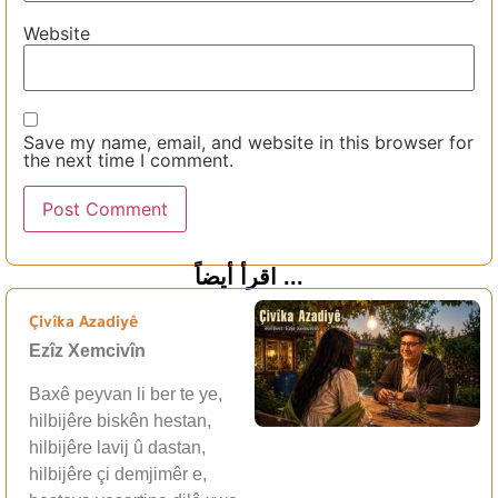
Website
Save my name, email, and website in this browser for
the next time I comment.
اقرأ أيضاً ...
Çivîka Azadiyê
Ezîz Xemcivîn
Baxê peyvan li ber te ye,
hilbijêre biskên hestan,
hilbijêre lavij û dastan,
hilbijêre çi demjimêr e,