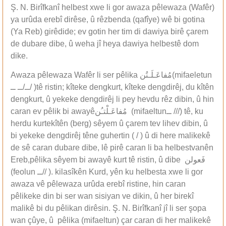
Ş. N. Birîfkanî helbest xwe li gor awaza pêlewaza (Wafêr)
ya urûda erebî dirêse, û rêzbenda (qafîye) wê bi gotina
(Ya Reb) girêdide; ev gotin her tim di dawiya birê çarem
de dubare dibe, û weha jî heya dawiya helbestê dom
dike.
Awaza pêlewaza Wafêr li ser pêlika مُفاعَـلَـتُن(mifaeletun
ــ/ــ ــ/ )tê ristin; kîteke dengkurt, kîteke dengdirêj, du kîtên
dengkurt, û yekeke dengdirêj li pey hevdu rêz dibin, û hin
caran ev pêlik bi awayêمُفاعَـلْتـُن (mifaeltunــ ///) tê, ku
herdu kurtekîtên (berg) sêyem û çarem tev lihev dibin, û
bi yekeke dengdirêj têne guhertin ( / ) û di here malikekê
de sê caran dubare dibe, lê pirê caran li ba helbestvanên
Ereb,pêlika sêyem bi awayê kurt tê ristin, û dibe فَعولن
(feolun ــ// ). kilasîkên Kurd, yên ku helbesta xwe li gor
awaza vê pêlewaza urûda erebî ristine, hin caran
pêlikeke din bi ser wan sisiyan ve dikin, û her birekî
malikê bi du pêlikan dirêsin. Ş. N. Birîfkanî jî li ser şopa
wan çûye, û pêlika (mifaeltun) çar caran di her malikekê