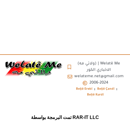
(ولاتي مه) | Welatê Me
الاخباري الكور
welateme.net@gmail.com
2006-2024
Beşê Erebî
Beşê Çandî
Beșê Kurdî
تمت البرمجة بواسطة RAR-IT LLC