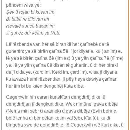
pêncem wisa ye:
Şev û rojan bi kov
an im
Bi bilbil re dilov
an im
Hevalê xuncê bax
an im
Ji gul ez dûr ketim ya Reb.
Lê rêzbenda van her sê biran di her çarînekê de tê
guhertin; ya sê birên çarîna 5ê li jor diyar e, ku ( an im) e,
lê ya sê birên çarîna 6ê (lim ez) û ya yên çarîna 7ê (rî me)
ye, lê ya yên çarîna 8ê dîsan tê guhertin, û di her birekî
de jî cida ye, (
kurd im
.
Kerd im
,
çerd im
), wisa jî diyar e,
ku awaza hemî rêzbendan, ji pêş heya dawiya çarînan
her tim bi bu kîtên dengdirêj kuta dibe.
Cegerxwîn hin caran kurtekîtan dengdirêj dike, û
dengdirêjan jî dengkurt dike. Wek nimûne; gava dibêje
(Nema min sebr
û
aramek) û gava dibêje (Evîn behr
e
,
belê tenha di ber pêlan ketim yaReb), kîta (û), ku di
bingeha xwe de dengdirêj e, lê Cegerxwîn wê kurt dike, û