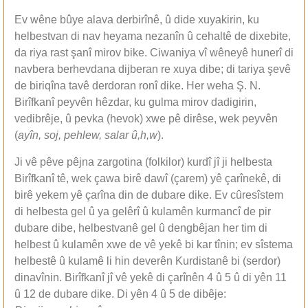
Ev wêne bûye alava derbirînê, û dide xuyakirin, ku
helbestvan di nav heyama nezanîn û cehaltê de dixebite,
da riya rast şanî mirov bike. Ciwaniya vî wêneyê hunerî di
navbera berhevdana dijberan re xuya dibe; di tariya şevê
de biriqîna tavê derdoran ronî dike. Her weha Ş. N.
Birîfkanî peyvên hêzdar, ku gulma mirov dadigirin,
vedibrêje, û pevka (hevok) xwe pê dirêse, wek peyvên
(
ayîn, soj, pehlew, salar û,h,w
).
Ji vê pêve pêjna zargotina (folkilor) kurdî jî ji helbesta
Birîfkanî tê, wek çawa birê dawî (çarem) yê çarînekê, di
birê yekem yê çarîna din de dubare dike. Ev cûresîstem
di helbesta gel û ya gelêrî û kulamên kurmancî de pir
dubare dibe, helbestvanê gel û dengbêjan her tim di
helbest û kulamên xwe de vê yekê bi kar tînin; ev sîstema
helbestê û kulamê li hin deverên Kurdistanê bi (serdor)
dinavînin. Birîfkanî jî vê yekê di çarînên 4 û 5 û di yên 11
û 12 de dubare dike. Di yên 4 û 5 de dibêje: