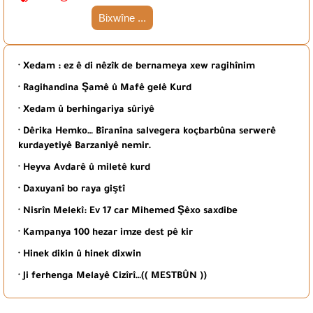
Bixwîne ...
· Xedam : ez ê di nêzîk de bernameya xew ragihînim
· Ragihandina Şamê û Mafê gelê Kurd
· Xedam û berhingariya sûriyê
· Dêrika Hemko… Bîranîna salvegera koçbarbûna serwerê
kurdayetiyê Barzaniyê nemir.
· Heyva Avdarê û miletê kurd
· Daxuyanî bo raya giştî
· Nisrîn Melekî: Ev 17 car Mihemed Şêxo saxdibe
· Kampanya 100 hezar imze dest pê kir
· Hinek dikin û hinek dixwin
· Ji ferhenga Melayê Cizîrî…(( MESTBÛN ))