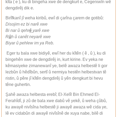
kîta ( e ), ku di bingeha xwe de dengkurt e, Cegerxwîn wê
dengdirêj dik e.
Birîfkanî jî weha kiribû, ewî di çarîna çarem de gotibû:
Disojim ez bi narê xwe
Bi nar û qehr
ê
yarê xwe
R
û
h û canêt neyarê xwe
Biyar û pehlew im ya Reb.
Eger tu bala xwe bidiyê, ewî her du kîtên ( ê , û ), ku di
bingehên xwe de dengdirêj in, kurt kirine. Ev yeka ne
kêmasiyeke zimanewanî ye, belê awaza helbestê li gor
lezbûn û hêdîbûn, sertî û nermiya hestên helbestvan tê
ristin, û pêre jî kîtên dengdirêj û yên dengkurt bi hevu
têne guhertin.
Şahê awaza helbesta erebî; El-Xelîl Bin Ehmed El-
Ferahîdî, ji zû de bala xwe dabû vê yekê, û weha çûbû,
ku awayê nivîsîna helbestê ji awayê awaza wê cida ye,
lê ev cidabûn di awayê nivîsînê de xuya nabe, bilê di