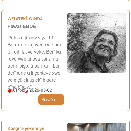
WELATEKÎ WINDA
Fewaz EBDÊ
Rûto zû ji xew şiyar bû.
Berî ku rok çavên xwe ber
bi rojhilat ve veke. Berî ku
rûyê xwe bi ava sar an a
germ bişo, û berî ku li ber
derî rûne û li çenteyê xwe
yê piçûk li tiştekî bigere
bîne bîra wî…
Çîrok
2026-08-02
Bixwîne ...
Kongirê yekem yê