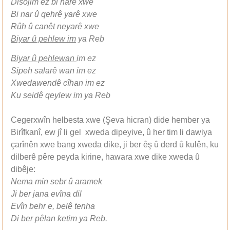
Disojim ez bi narê xwe
Bi nar û qehrê yarê xwe
Rûh û canêt neyarê xwe
Biyar û pehlew im
ya Reb
Biyar û pehlewan
im ez
Sipeh salarê wan im ez
Xwedawendê cîhan im ez
Ku seidê qeylew im ya Reb
Cegerxwîn helbesta xwe (Şeva hicran) dide hember ya
Birîfkanî, ew jî li gel xweda dipeyive, û her tim li dawiya
çarînên xwe bang xweda dike, ji ber êş û derd û kulên, ku
dilberê pêre peyda kirine, hawara xwe dike xweda û
dibêje:
Nema min sebr û aramek
Ji ber jana evîna dil
Evîn behr e, belê tenha
Di ber pêlan ketim ya Reb.