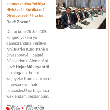
damezrandina Yekîtiya
Nivîskarên Kurdistanê li
Diyasporayê- Pîroz be.
Bavê Zozanê
Du roj berê 26 .08.2026
kongirê yekem yê
damezrandina Yekîtiya
Nivîskarên Kurdistanê li
Diyasporayê li bajarê
Dûsseldorf a Alemanî bi
navê
Hejar Mûkiryanî
di
bin slogana -ber bi
wêjeyeke Kurdistanî resen
û hevçerx ve- hate
lidarxistin.Û ez bi şanazî
wek endam beşdar bûm.
Ev gaveke girîng e ji…
Gotar
2026-07-29