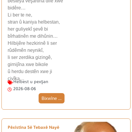
besteya veşartina dilê xwe
bidêre…
Li ber te ne,
stran û kaniya helbestan,
her guliyekî şevê bi
bîrhatinên me dihûnin…
Hilbijêre hezkirinê li ser
rûdêmên neynikî,
li ser zerdika gizingê,
girnijîna xwe bikole
û herdu destên xwe ji
çivîka…
Helbest u pexşan
2026-08-06
Bixwîne ...
Pêxistina 5ê Tebaxê Nayê