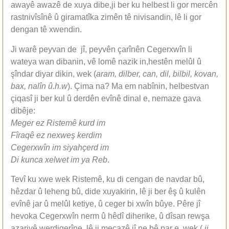
awayê awazê de xuya dibe,ji ber ku helbest li gor mercên
rastnivîsînê û giramatîka zimên tê nivisandin, lê li gor
dengan tê xwendin.
Ji warê peyvan de jî, peyvên çarînên Cegerxwîn li
wateya wan dibanin, vê lomê nazik in,hestên melûl û
şîndar diyar dikin, wek (
aram, dilber, can, dil, bilbil, kovan,
bax, nalîn û.h.w
). Çima na? Ma em nabînin, helbestvan
çiqasî ji ber kul û derdên evînê dinal e, nemaze gava
dibêje:
Meger ez Ristemê kurd im
Fîraqê ez nexweş kerdim
Cegerxwîn im siyahçerd im
Di kunca xelwet im ya Reb
.
Tevî ku xwe wek Ristemê, ku di cengan de navdar bû,
hêzdar û leheng bû, dide xuyakirin, lê ji ber êş û kulên
evînê jar û melûl ketiye, û ceger bi xwîn bûye. Pêre jî
hevoka Cegerxwîn nerm û hêdî diherike, û dîsan rewşa
azariyê werdigerîne, lê ji mecazê jî ne bê par e, wek (
ji