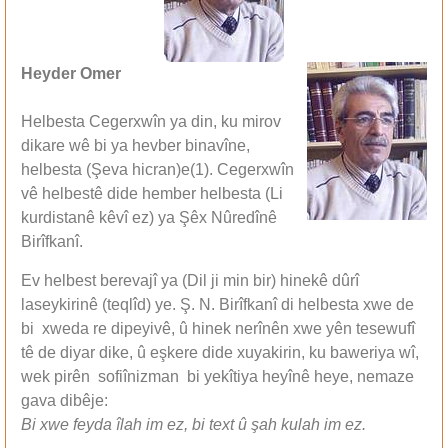
Heyder Omer
Helbesta Cegerxwîn ya din, ku mirov
dikare wê bi ya hevber binavîne,
helbesta (Şeva hicran)e(1). Cegerxwîn
vê helbestê dide hember helbesta (Li
kurdistanê kêvî ez) ya Şêx Nûredînê
Birîfkanî.
Ev helbest berevajî ya (Dil ji min bir) hinekê dûrî
laseykirinê (teqlîd) ye. Ş. N. Birîfkanî di helbesta xwe de
bi xweda re dipeyivê, û hinek nerînên xwe yên tesewufî
tê de diyar dike, û eşkere dide xuyakirin, ku baweriya wî,
wek pirên sofiînizman bi yekîtiya heyînê heye, nemaze
gava dibêje:
Bi xwe feyda îlah im ez, bi text û şah kulah im ez.