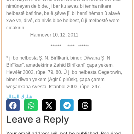
nimûneyan de bide, ji ber ku awaz bi tenha nikare
helbestê bafirîne, belê şêwe jî, bi hemî hêman û alavê
xwe ve, divê, da nivîs bibe helbest, û ji melbestê were
cidakirin.
Hannover 10. 12. 2011
****** **** ******
* ji bo helbesta Ş. N. Birîfkanî, biner: Dîwana Ş. N
Birîfkanî, amadekirina Zahîd Birîfkanî, çapa yekem,
Hewlêr 2002, rûpel 79, 80. Û ji bo helbesta Cegerxwîn,
biner dîwan yekem (Agir û pirûsk), çapa çarem,
weşanxana Avesta, Istanbol 2003, rûpel 247.
شارك المقال :
Leave a Reply
Your email address will not be published.
Required