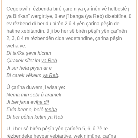
Cegerxwîn rêzbenda birê çarem ya çarînên vê helbestê ji
ya Birîkanî wergirtiye, û ew jî banga (ya Reb) dixebitîne, û
ev rêzbend di her du birên 2 û 4 yên çarîna pêşîn de
hatine xebitandin, û ji bo her sê birên pêşîn yên çarînên
2, 3, û 4 re rêzbendên cida veqetandine, çarîna pêşîn
weha ye:
Di tarîka şeva hicran
Çiraxek sîfet im
ya Reb
Ji ser heta piyan ar e
Bi carek vêkeim
ya Reb
.
Û çarîna duwem jî wisa ye:
Nema min sebr û
aramek
Ji ber jana evî
na dil
Evîn behr e, belê
tenha
Di ber pêlan ketim ya Reb
Û ji her sê birên pêşîn yên çarînên 5, 6, û 7ê re
rêzbendeke hevpar vebjartiye, wek nimûne, çarîna