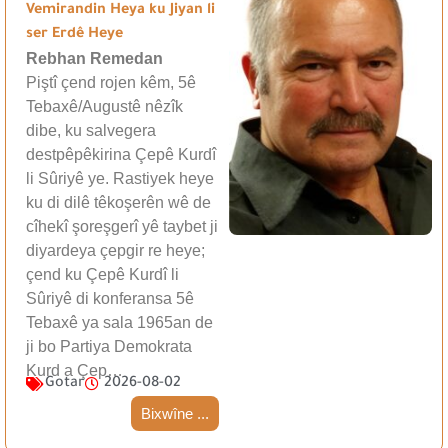
Vemirandin Heya ku Jiyan li
ser Erdê Heye
Rebhan Remedan
Piştî çend rojen kêm, 5ê
Tebaxê/Augustê nêzîk
dibe, ku salvegera
destpêpêkirina Çepê Kurdî
li Sûriyê ye. Rastiyek heye
ku di dilê têkoşerên wê de
cîhekî şoreşgerî yê taybet ji
diyardeya çepgir re heye;
çend ku Çepê Kurdî li
Sûriyê di konferansa 5ê
Tebaxê ya sala 1965an de
ji bo Partiya Demokrata
Kurd a Çep…
Gotar
2026-08-02
Bixwîne ...