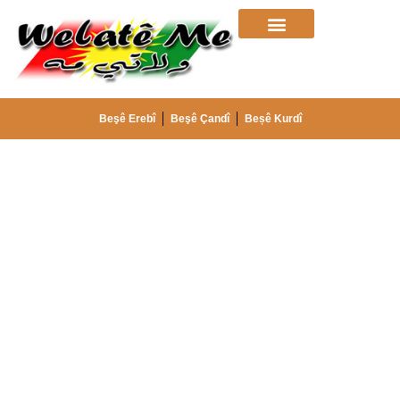
Beşê Erebî
Beşê Çandî
Beșê Kurdî