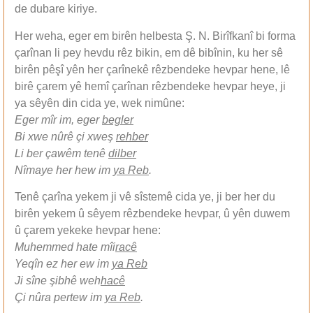
de dubare kiriye.
Her weha, eger em birên helbesta Ş. N. Birîfkanî bi forma
çarînan li pey hevdu rêz bikin, em dê bibînin, ku her sê
birên pêşî yên her çarînekê rêzbendeke hevpar hene, lê
birê çarem yê hemî çarînan rêzbendeke hevpar heye, ji
ya sêyên din cida ye, wek nimûne:
Eger mîr im, eger
begler
Bi xwe nûrê çi xweş
rehber
Li ber çawêm tenê
dilber
Nîmaye her hew im
ya Reb
.
Tenê çarîna yekem ji vê sîstemê cida ye, ji ber her du
birên yekem û sêyem rêzbendeke hevpar, û yên duwem
û çarem yekeke hevpar hene:
Muhemmed hate mîi
racê
Yeqîn ez her ew im
ya Reb
Ji sîne şibhê weh
hacê
Çi nûra pertew im
ya Reb
.