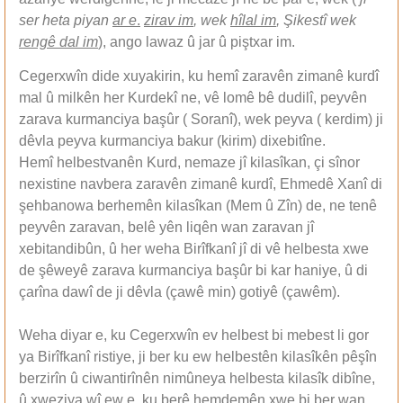
ser heta piyan
ar e
.
zirav im
, wek
hîlal im
, Şikestî wek
rengê dal im
), ango lawaz û jar û piştxar im.
Cegerxwîn dide xuyakirin, ku hemî zaravên zimanê kurdî
mal û milkên her Kurdekî ne, vê lomê bê dudilî, peyvên
zarava kurmanciya başûr ( Soranî), wek peyva ( kerdim) ji
dêvla peyva kurmanciya bakur (kirim) dixebitîne.
Hemî helbestvanên Kurd, nemaze jî kilasîkan, çi sînor
nexistine navbera zaravên zimanê kurdî, Ehmedê Xanî di
şehbanowa berhemên kilasîkan (Mem û Zîn) de, ne tenê
peyvên zaravan, belê yên liqên wan zaravan jî
xebitandibûn, û her weha Birîfkanî jî di vê helbesta xwe
de şêweyê zarava kurmanciya başûr bi kar haniye, û di
çarîna dawî de ji dêvla (çawê min) gotiyê (çawêm).
Weha diyar e, ku Cegerxwîn ev helbest bi mebest li gor
ya Birîfkanî ristiye, ji ber ku ew helbestên kilasîkên pêşîn
berzirîn û ciwantirînên nimûneya helbesta kilasîk dibîne,
û xweziya wî ew e, ku berê hemdemên xwe bi ber wan