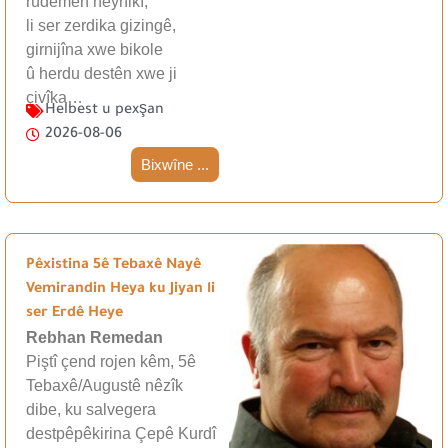
rûdêmên neynikî,
li ser zerdika gizingê,
girnijîna xwe bikole
û herdu destên xwe ji
çivîka…
Helbest u pexşan
2026-08-06
Bixwîne ...
Pêxistina 5ê Tebaxê Nayê
Vemirandin Heya ku Jiyan li
ser Erdê Heye
Rebhan Remedan
Piştî çend rojen kêm, 5ê
Tebaxê/Augustê nêzîk
dibe, ku salvegera
destpêpêkirina Çepê Kurdî