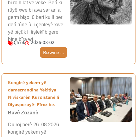
bi rojhilat ve veke. Berî ku
rûyê xwe bi ava sar an a
germ bişo, û berî ku li ber
derî rûne û li çenteyê xwe
yê piçûk li tiştekî bigere
bîne bîra wî…
Çîrok
2026-08-02
Bixwîne ...
Kongirê yekem yê
damezrandina Yekîtiya
Nivîskarên Kurdistanê li
Diyasporayê- Pîroz be.
Bavê Zozanê
Du roj berê 26 .08.2026
kongirê yekem yê