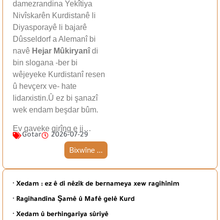
damezrandina Yekîtiya
Nivîskarên Kurdistanê li
Diyasporayê li bajarê
Dûsseldorf a Alemanî bi
navê
Hejar Mûkiryanî
di
bin slogana -ber bi
wêjeyeke Kurdistanî resen
û hevçerx ve- hate
lidarxistin.Û ez bi şanazî
wek endam beşdar bûm.
Ev gaveke girîng e ji…
Gotar
2026-07-29
Bixwîne ...
· Xedam : ez ê di nêzîk de bernameya xew ragihînim
· Ragihandina Şamê û Mafê gelê Kurd
· Xedam û berhingariya sûriyê