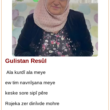
Gulistan Resûl
Ala kurdî ala meye
ew tim navnîşana meye
keske sore sipî pêre
Rojeka zer dinîvde mohre