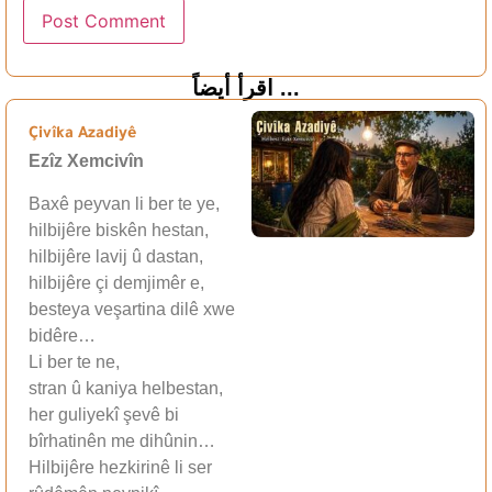
اقرأ أيضاً ...
Çivîka Azadiyê
Ezîz Xemcivîn
Baxê peyvan li ber te ye,
hilbijêre biskên hestan,
hilbijêre lavij û dastan,
hilbijêre çi demjimêr e,
besteya veşartina dilê xwe
bidêre…
Li ber te ne,
stran û kaniya helbestan,
her guliyekî şevê bi
bîrhatinên me dihûnin…
Hilbijêre hezkirinê li ser