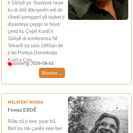
li Sûriyê ye. Rastiyek heye
ku di dilê têkoşerên wê de
cîhekî şoreşgerî yê taybet ji
diyardeya çepgir re heye;
çend ku Çepê Kurdî li
Sûriyê di konferansa 5ê
Tebaxê ya sala 1965an de
ji bo Partiya Demokrata
Kurd a Çep…
Gotar
2026-08-02
Bixwîne ...
WELATEKÎ WINDA
Fewaz EBDÊ
Rûto zû ji xew şiyar bû.
Berî ku rok çavên xwe ber