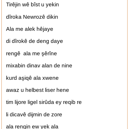
Tirêjin wê bîst u yekin
dîroka Newrozê dikin
Ala me alek hêjaye
di dîrokê de deng daye
rengê ala me şêrîne
mixabin dinav alan de nine
kurd aşiqê ala xwene
awaz u helbest liser hene
tim lijore ligel sirûda ey reqib re
li dicavê dijmin de zore
ala rengin ew yek ala