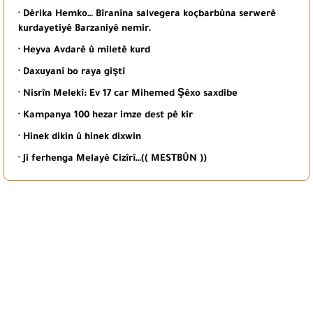
· Dêrika Hemko… Bîranîna salvegera koçbarbûna serwerê
kurdayetiyê Barzaniyê nemir.
· Heyva Avdarê û miletê kurd
· Daxuyanî bo raya giştî
· Nisrîn Melekî: Ev 17 car Mihemed Şêxo saxdibe
· Kampanya 100 hezar imze dest pê kir
· Hinek dikin û hinek dixwin
· Ji ferhenga Melayê Cizîrî…(( MESTBÛN ))