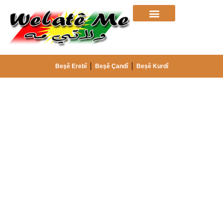
Beşê Erebî
Beşê Çandî
Beșê Kurdî