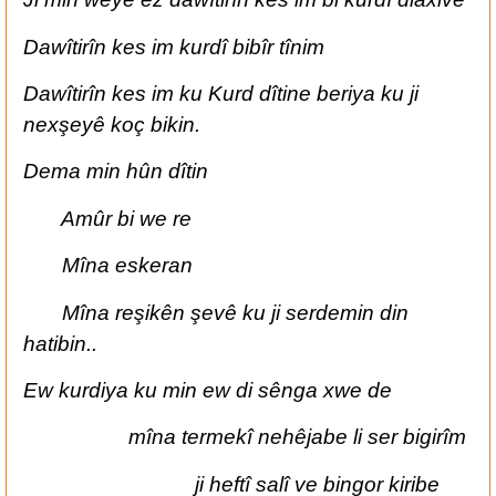
Dawîtirîn kes im kurdî bibîr tînim
Dawîtirîn kes im ku Kurd dîtine beriya ku ji
nexşeyê koç bikin.
Dema min hûn dîtin
Amûr bi we re
Mîna eskeran
Mîna reşikên şevê ku ji serdemin din
hatibin..
Ew kurdiya ku min ew di sênga xwe de
mîna termekî nehêjabe li ser bigirîm
ji heftî salî ve bingor kiribe