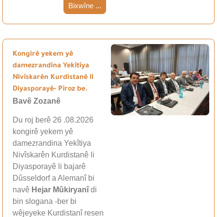
Bixwîne ...
Kongirê yekem yê
damezrandina Yekîtiya
Nivîskarên Kurdistanê li
Diyasporayê- Pîroz be.
Bavê Zozanê
Du roj berê 26 .08.2026
kongirê yekem yê
damezrandina Yekîtiya
Nivîskarên Kurdistanê li
Diyasporayê li bajarê
Dûsseldorf a Alemanî bi
navê
Hejar Mûkiryanî
di
bin slogana -ber bi
wêjeyeke Kurdistanî resen