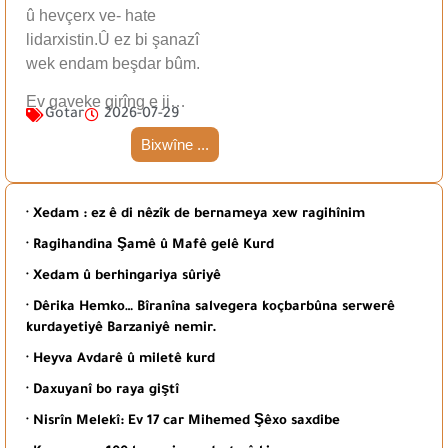
û hevçerx ve- hate
lidarxistin.Û ez bi şanazî
wek endam beşdar bûm.
Ev gaveke girîng e ji…
Gotar
2026-07-29
Bixwîne ...
· Xedam : ez ê di nêzîk de bernameya xew ragihînim
· Ragihandina Şamê û Mafê gelê Kurd
· Xedam û berhingariya sûriyê
· Dêrika Hemko… Bîranîna salvegera koçbarbûna serwerê
kurdayetiyê Barzaniyê nemir.
· Heyva Avdarê û miletê kurd
· Daxuyanî bo raya giştî
· Nisrîn Melekî: Ev 17 car Mihemed Şêxo saxdibe