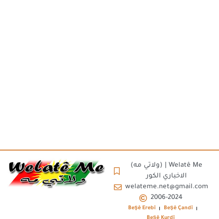
(ولاتي مه) | Welatê Me
الاخباري الكور
welateme.net@gmail.com
2006-2024
Beşê Erebî
Beşê Çandî
Beșê Kurdî