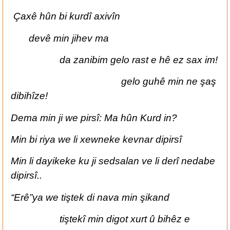
Çaxê hûn bi kurdî axivîn
devê min jihev ma
da zanibim gelo rast e hê ez sax im!
gelo guhê min ne şaş
dibihîze!
Dema min ji we pirsî: Ma hûn Kurd in?
Min bi riya we li xewneke kevnar dipirsî
Min li dayikeke ku ji sedsalan ve li derî nedabe
dipirsî..
“Erê”ya we tiştek di nava min şikand
tiştekî min digot xurt û bihêz e