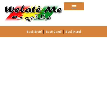
Beşê Erebî
Beşê Çandî
Beșê Kurdî