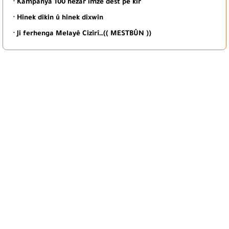
· Kampanya 100 hezar imze dest pê kir
· Hinek dikin û hinek dixwin
· Ji ferhenga Melayê Cizîrî…(( MESTBÛN ))