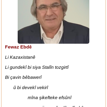
Fewaz Ebdê
Li Kazaxistanê
Li gundekî bi siya Stalîn tozgirtî
Bi çavin bêbawerî
û bi devekî vekirî
mîna şikefteke efsûnî