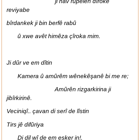
ji nav rûpelên dîrokê
reviyabe
bîrdankek ji bin berfê rabû
û xwe avêt himêza çîroka mim.
Ji dûr ve em dîtin
Kamera û amûrêm wênekêşanê bi me re;
Amûrên rizgarkirina ji
jibîrkirinê.
Veciniqî.. çavan di serî de lîstin
Tirs jê difûriya
Di dil wî de em esker in!.