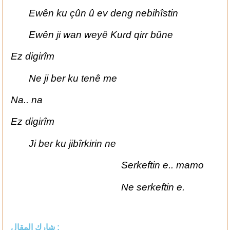
Ewên ku çûn û ev deng nebihîstin
Ewên ji wan weyê Kurd qirr bûne
Ez digirîm
Ne ji ber ku tenê me
Na.. na
Ez digirîm
Ji ber ku jibîrkirin ne
Serkeftin e.. mamo
Ne serkeftin e.
شارك المقال :