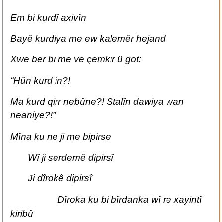
Em bi kurdî axivîn
Bayê kurdiya me ew kalemêr hejand
Xwe ber bi me ve çemkir û got:
“Hûn kurd in?!
Ma kurd qirr nebûne?! Stalîn dawiya wan
neaniye?!”
Mîna ku ne ji me bipirse
Wî ji serdemê dipirsî
Ji dîrokê dipirsî
Dîroka ku bi bîrdanka wî re xayintî
kiribû