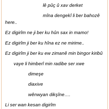
lê pûç û xav derket
mîna dengekî li ber bahozê
here..
Ez digirîm ne ji ber ku hûn sax in mamo!
Ez digirîm ji ber ku hîna ez ne mirime..
Ez digirîm ji ber ku ew zimanê min bingor kiribû
vaye li himberî min radibe ser xwe
dimeşe
diaxive
wênwyan dikşîne….
Li ser wan kesan digirîm