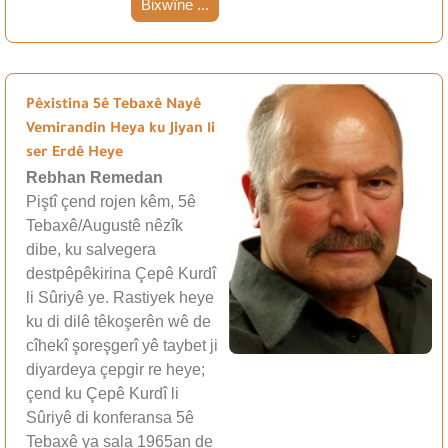
Bixwîne ...
Pêxistina 5ê Tebaxê Nayê
Vemirandin Heya ku Jiyan li
ser Erdê Heye
Rebhan Remedan
Piştî çend rojen kêm, 5ê
Tebaxê/Augustê nêzîk
dibe, ku salvegera
destpêpêkirina Çepê Kurdî
li Sûriyê ye. Rastiyek heye
ku di dilê têkoşerên wê de
cîhekî şoreşgerî yê taybet ji
diyardeya çepgir re heye;
çend ku Çepê Kurdî li
Sûriyê di konferansa 5ê
Tebaxê ya sala 1965an de