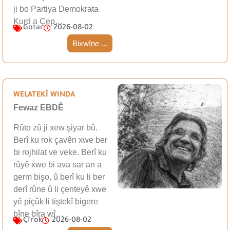
ji bo Partiya Demokrata
Kurd a Çep…
Gotar
2026-08-02
Bixwîne ...
WELATEKÎ WINDA
Fewaz EBDÊ
Rûto zû ji xew şiyar bû.
Berî ku rok çavên xwe ber
bi rojhilat ve veke. Berî ku
rûyê xwe bi ava sar an a
germ bişo, û berî ku li ber
derî rûne û li çenteyê xwe
yê piçûk li tiştekî bigere
bîne bîra wî…
Çîrok
2026-08-02