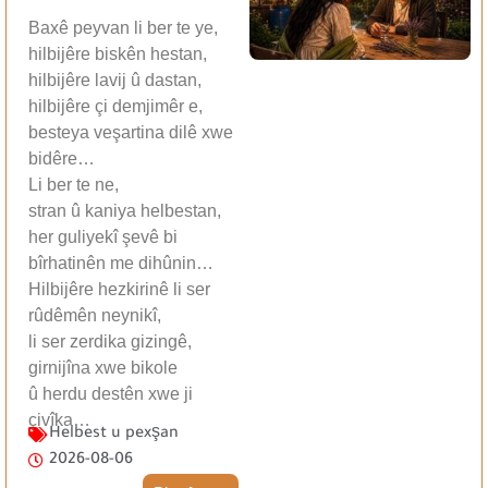
Baxê peyvan li ber te ye,
hilbijêre biskên hestan,
hilbijêre lavij û dastan,
hilbijêre çi demjimêr e,
besteya veşartina dilê xwe
bidêre…
Li ber te ne,
stran û kaniya helbestan,
her guliyekî şevê bi
bîrhatinên me dihûnin…
Hilbijêre hezkirinê li ser
rûdêmên neynikî,
li ser zerdika gizingê,
girnijîna xwe bikole
û herdu destên xwe ji
çivîka…
Helbest u pexşan
2026-08-06