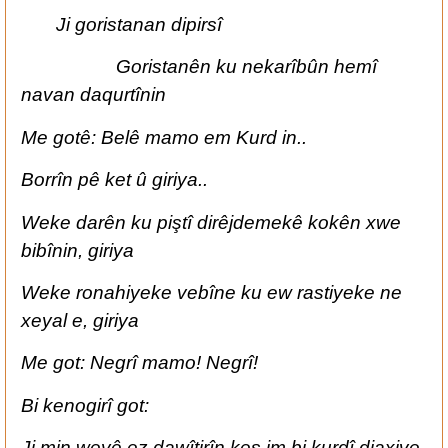
Ji goristanan dipirsî
Goristanên ku nekarîbûn hemî
navan daqurtînin
Me gotê: Belê mamo em Kurd in..
Borrîn pê ket û giriya..
Weke darên ku piştî dirêjdemekê kokên xwe
bibînin, giriya
Weke ronahiyeke vebîne ku ew rastiyeke ne
xeyal e, giriya
Me got: Negrî mamo! Negrî!
Bi kenogirî got:
Ji min weyê ez dawîtirîn kes im bi kurdî diaxive