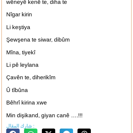
‏wêneyê kenê te, diha te
‏Nîgar kirin
‏Li keştiya
‏Şewşena te siwar, dibûm
‏Mîna, tiyekî
‏Li pê leylana
‏Çavên te, diherikîm
‏Û tîbûna
‏Bêhrî kirina xwe
‏Min dişikand, giyan canê ….!!!
شارك المقال :