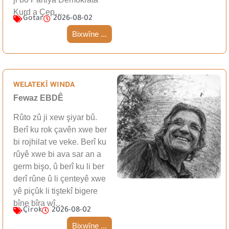
Kurd a Çep…
Gotar
2026-08-02
Bixwîne ...
WELATEKÎ WINDA
Fewaz EBDÊ
Rûto zû ji xew şiyar bû.
Berî ku rok çavên xwe ber
bi rojhilat ve veke. Berî ku
rûyê xwe bi ava sar an a
germ bişo, û berî ku li ber
derî rûne û li çenteyê xwe
yê piçûk li tiştekî bigere
bîne bîra wî…
Çîrok
2026-08-02
Bixwîne ...