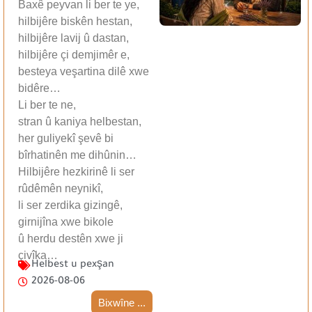
Baxê peyvan li ber te ye,
hilbijêre biskên hestan,
hilbijêre lavij û dastan,
hilbijêre çi demjimêr e,
besteya veşartina dilê xwe
bidêre…
Li ber te ne,
stran û kaniya helbestan,
her guliyekî şevê bi
bîrhatinên me dihûnin…
Hilbijêre hezkirinê li ser
rûdêmên neynikî,
li ser zerdika gizingê,
girnijîna xwe bikole
û herdu destên xwe ji
çivîka…
Helbest u pexşan
2026-08-06
Bixwîne ...