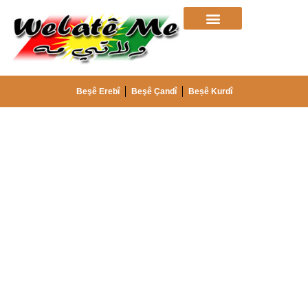
Beşê Erebî
Beşê Çandî
Beșê Kurdî