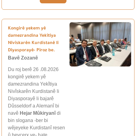
Kongirê yekem yê
damezrandina Yekîtiya
Nivîskarên Kurdistanê li
Diyasporayê- Pîroz be.
Bavê Zozanê
Du roj berê 26 .08.2026
kongirê yekem yê
damezrandina Yekîtiya
Nivîskarên Kurdistanê li
Diyasporayê li bajarê
Dûsseldorf a Alemanî bi
navê
Hejar Mûkiryanî
di
bin slogana -ber bi
wêjeyeke Kurdistanî resen
û hevçerx ve- hate