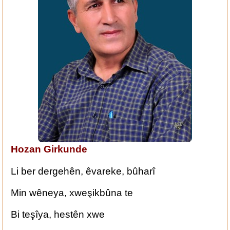
Hozan Girkunde
‏Li ber dergehên, êvareke, bûharî
‏Min wêneya, xweşikbûna te
‏Bi teşîya, hestên xwe