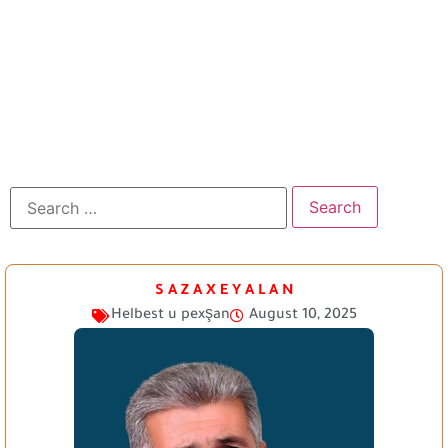
‏S A Z A X E Y A L A N
Helbest u pexşan
August 10, 2025