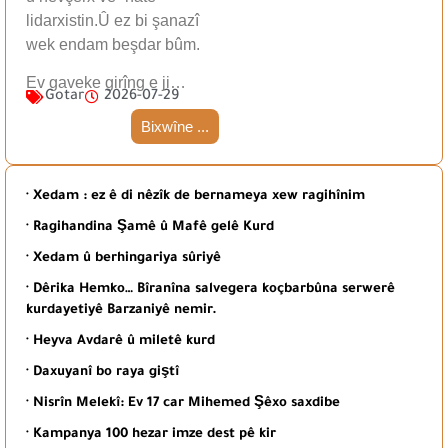
lidarxistin.Û ez bi şanazî
wek endam beşdar bûm.
Ev gaveke girîng e ji…
Gotar
2026-07-29
Bixwîne ...
· Xedam : ez ê di nêzîk de bernameya xew ragihînim
· Ragihandina Şamê û Mafê gelê Kurd
· Xedam û berhingariya sûriyê
· Dêrika Hemko… Bîranîna salvegera koçbarbûna serwerê
kurdayetiyê Barzaniyê nemir.
· Heyva Avdarê û miletê kurd
· Daxuyanî bo raya giştî
· Nisrîn Melekî: Ev 17 car Mihemed Şêxo saxdibe
· Kampanya 100 hezar imze dest pê kir