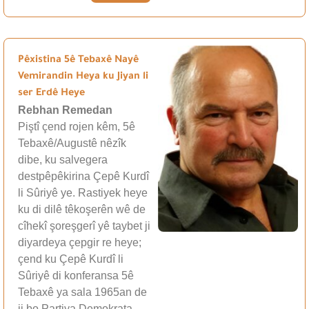
Pêxistina 5ê Tebaxê Nayê
Vemirandin Heya ku Jiyan li
ser Erdê Heye
Rebhan Remedan
Piştî çend rojen kêm, 5ê
Tebaxê/Augustê nêzîk
dibe, ku salvegera
destpêpêkirina Çepê Kurdî
li Sûriyê ye. Rastiyek heye
ku di dilê têkoşerên wê de
cîhekî şoreşgerî yê taybet ji
diyardeya çepgir re heye;
çend ku Çepê Kurdî li
Sûriyê di konferansa 5ê
Tebaxê ya sala 1965an de
ji bo Partiya Demokrata