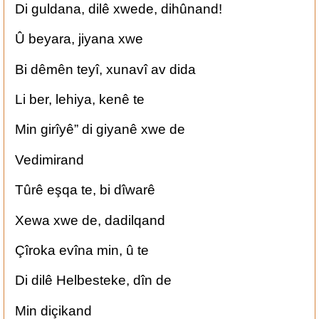
‏Di guldana, dilê xwede, dihûnand!
‏Û beyara, jiyana xwe
‏Bi dêmên teyî, xunavî av dida
‏Li ber, lehiya, kenê te
‏Min girîyê” di giyanê xwe de
‏Vedimirand
‏Tûrê eşqa te, bi dîwarê
‏Xewa xwe de, dadilqand
‏Çîroka evîna min, û te
‏Di dilê Helbesteke, dîn de
‏Min diçikand