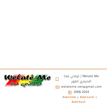
(ولاتي مه) | Welatê Me
الاخباري الكور
welateme.net@gmail.com
2006-2024
Beşê Erebî
Beşê Çandî
Beșê Kurdî