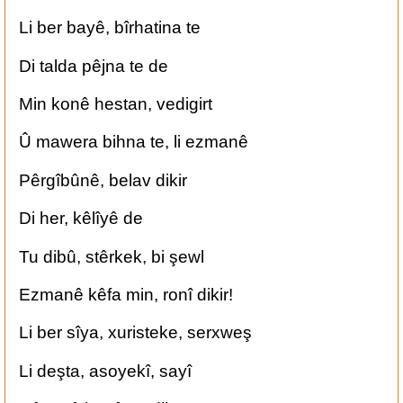
‏Li ber bayê, bîrhatina te
‏Di talda pêjna te de
‏Min konê hestan, vedigirt
‏Û mawera bihna te, li ezmanê
‏Pêrgîbûnê, belav dikir
‏Di her, kêlîyê de
‏Tu dibû, stêrkek, bi şewl
‏Ezmanê kêfa min, ronî dikir!
‏Li ber sîya, xuristeke, serxweş
‏Li deşta, asoyekî, sayî