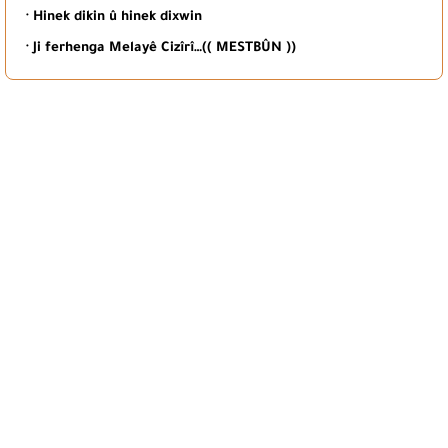
· Hinek dikin û hinek dixwin
· Ji ferhenga Melayê Cizîrî…(( MESTBÛN ))